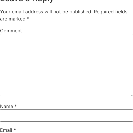
Your email address will not be published.
Required fields
are marked
*
Comment
Name
*
Email
*