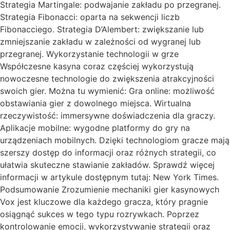
Strategia Martingale: podwajanie zakładu po przegranej.
Strategia Fibonacci: oparta na sekwencji liczb
Fibonacciego. Strategia D’Alembert: zwiększanie lub
zmniejszanie zakładu w zależności od wygranej lub
przegranej. Wykorzystanie technologii w grze
Współczesne kasyna coraz częściej wykorzystują
nowoczesne technologie do zwiększenia atrakcyjności
swoich gier. Można tu wymienić: Gra online: możliwość
obstawiania gier z dowolnego miejsca. Wirtualna
rzeczywistość: immersywne doświadczenia dla graczy.
Aplikacje mobilne: wygodne platformy do gry na
urządzeniach mobilnych. Dzięki technologiom gracze mają
szerszy dostęp do informacji oraz różnych strategii, co
ułatwia skuteczne stawianie zakładów. Sprawdź więcej
informacji w artykule dostępnym tutaj: New York Times.
Podsumowanie Zrozumienie mechaniki gier kasynowych
Vox jest kluczowe dla każdego gracza, który pragnie
osiągnąć sukces w tego typu rozrywkach. Poprzez
kontrolowanie emocji, wykorzystywanie strategii oraz