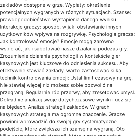
zakładów dostępne w grze. Wypłaty: określenie
potencjalnych wygranych w różnych sytuacjach. Szanse:
prawdopodobieństwo wystąpienia danego wyniku.
Interakcje graczy: sposób, w jaki obstawianie innych
użytkowników wpływa na rozgrywkę. Psychologia gracza:
Jak kontrolować emocje? Emocje mogą zarówno
wspierać, jak i sabotować nasze działania podczas gry.
Zrozumienie działania psychologii w kontekście gier
kasynowych jest kluczowe do odniesienia sukcesu. Aby
efektywnie stawiać zakłady, warto zastosować kilka
technik kontrolowania emocji: Ustal limit czasowy na grę.
Nie stawiaj więcej niż możesz sobie pozwolić na
przegraną. Regularnie rób przerwy, aby zresetować umysł.
Dokładnie analizuj swoje dotychczasowe wyniki i ucz się
na błędach. Analiza strategii zakładów W grach
kasynowych strategia ma ogromne znaczenie. Gracze
powinni wprowadzić do swojej gry systematyczne
podejście, które zwiększa ich szansę na wygraną. Oto
kilka sprawdzonych strategii, które warto rozważyć: