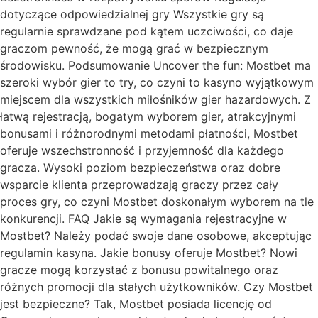
dotyczące odpowiedzialnej gry Wszystkie gry są
regularnie sprawdzane pod kątem uczciwości, co daje
graczom pewność, że mogą grać w bezpiecznym
środowisku. Podsumowanie Uncover the fun: Mostbet ma
szeroki wybór gier to try, co czyni to kasyno wyjątkowym
miejscem dla wszystkich miłośników gier hazardowych. Z
łatwą rejestracją, bogatym wyborem gier, atrakcyjnymi
bonusami i różnorodnymi metodami płatności, Mostbet
oferuje wszechstronność i przyjemność dla każdego
gracza. Wysoki poziom bezpieczeństwa oraz dobre
wsparcie klienta przeprowadzają graczy przez cały
proces gry, co czyni Mostbet doskonałym wyborem na tle
konkurencji. FAQ Jakie są wymagania rejestracyjne w
Mostbet? Należy podać swoje dane osobowe, akceptując
regulamin kasyna. Jakie bonusy oferuje Mostbet? Nowi
gracze mogą korzystać z bonusu powitalnego oraz
różnych promocji dla stałych użytkowników. Czy Mostbet
jest bezpieczne? Tak, Mostbet posiada licencję od