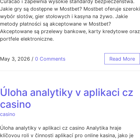
Curacao i zapewnia wysokie standardy bezpieczeństwa.
Jakie gry są dostępne w Mostbet? Mostbet oferuje szeroki
wybór slotów, gier stołowych i kasyna na żywo. Jakie
metody płatności są akceptowane w Mostbet?
Akceptowane są przelewy bankowe, karty kredytowe oraz
portfele elektroniczne.
May 3, 2026
/
0 Comments
Read More
Úloha analytiky v aplikaci cz
casino
casino
Úloha analytiky v aplikaci cz casino Analytika hraje
klíčovou roli v činnosti aplikací pro online kasina, jako je