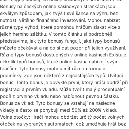
Bonusy na českých online kasinových stránkách jsou
skvělým způsobem, jak zvýšit své šance na výhru bez
nutnosti většího finančního investování. Mohou nabízet
různé typy výhod, které pomohou hráčům získat více z
jejich herního zážitku. V tomto článku si podrobněji
představíme, jak tyto bonusy fungují, jaké typy bonusů
můžete očekávat a na co si dát pozor při jejich využívání.
Různé typy bonusů dostupných v online kasinech Existuje
několik typů bonusů, které online kasina nabízejí svým
hráčům. Tyto bonusy mohou mít různou formu a
podmínky. Zde jsou některé z nejčastějších typů: Uvítací
bonus: Tento bonus je obvykle první, který hráči obdrží při
registraci a prvním vkladu. Může tvořit malý procentuální
podíl z prvního vkladu nebo nabídnout pevnou částku.
Bonus za vklad: Tyto bonusy se vztahují na následné
vklady a často se pohybují mezi 50% až 200% vkladu.
Volné otočky: Hráči mohou obdržet určitý počet volných
otoček na vybraných automatech, což umožňuje hrát bez