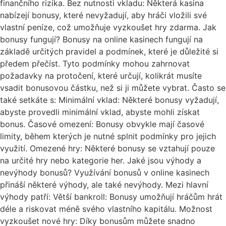
finančního rizika. Bez nutnosti vkladu: Některá kasina
nabízejí bonusy, které nevyžadují, aby hráči vložili své
vlastní peníze, což umožňuje vyzkoušet hry zdarma. Jak
bonusy fungují? Bonusy na online kasinech fungují na
základě určitých pravidel a podmínek, které je důležité si
předem přečíst. Tyto podmínky mohou zahrnovat
požadavky na protočení, které určují, kolikrát musíte
vsadit bonusovou částku, než si ji můžete vybrat. Často se
také setkáte s: Minimální vklad: Některé bonusy vyžadují,
abyste provedli minimální vklad, abyste mohli získat
bonus. Časové omezení: Bonusy obvykle mají časové
limity, během kterých je nutné splnit podmínky pro jejich
využití. Omezené hry: Některé bonusy se vztahují pouze
na určité hry nebo kategorie her. Jaké jsou výhody a
nevýhody bonusů? Využívání bonusů v online kasinech
přináší některé výhody, ale také nevýhody. Mezi hlavní
výhody patří: Větší bankroll: Bonusy umožňují hráčům hrát
déle a riskovat méně svého vlastního kapitálu. Možnost
vyzkoušet nové hry: Díky bonusům můžete snadno