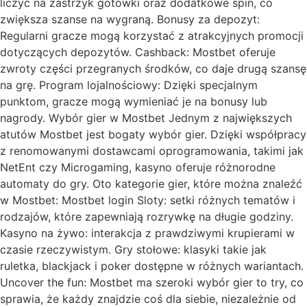
liczyć na zastrzyk gotówki oraz dodatkowe spin, co
zwiększa szanse na wygraną. Bonusy za depozyt:
Regularni gracze mogą korzystać z atrakcyjnych promocji
dotyczących depozytów. Cashback: Mostbet oferuje
zwroty części przegranych środków, co daje drugą szansę
na grę. Program lojalnościowy: Dzięki specjalnym
punktom, gracze mogą wymieniać je na bonusy lub
nagrody. Wybór gier w Mostbet Jednym z największych
atutów Mostbet jest bogaty wybór gier. Dzięki współpracy
z renomowanymi dostawcami oprogramowania, takimi jak
NetEnt czy Microgaming, kasyno oferuje różnorodne
automaty do gry. Oto kategorie gier, które można znaleźć
w Mostbet: Mostbet login Sloty: setki różnych tematów i
rodzajów, które zapewniają rozrywkę na długie godziny.
Kasyno na żywo: interakcja z prawdziwymi krupierami w
czasie rzeczywistym. Gry stołowe: klasyki takie jak
ruletka, blackjack i poker dostępne w różnych wariantach.
Uncover the fun: Mostbet ma szeroki wybór gier to try, co
sprawia, że każdy znajdzie coś dla siebie, niezależnie od