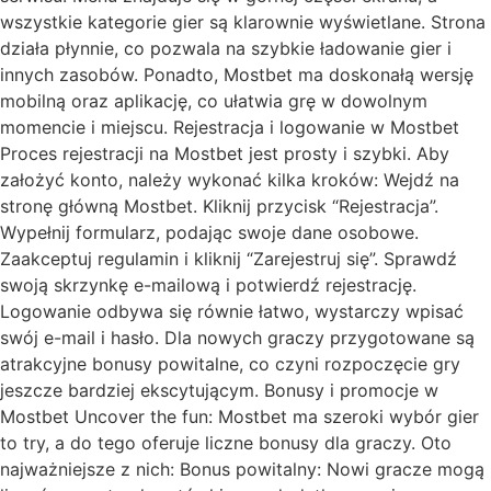
wszystkie kategorie gier są klarownie wyświetlane. Strona
działa płynnie, co pozwala na szybkie ładowanie gier i
innych zasobów. Ponadto, Mostbet ma doskonałą wersję
mobilną oraz aplikację, co ułatwia grę w dowolnym
momencie i miejscu. Rejestracja i logowanie w Mostbet
Proces rejestracji na Mostbet jest prosty i szybki. Aby
założyć konto, należy wykonać kilka kroków: Wejdź na
stronę główną Mostbet. Kliknij przycisk “Rejestracja”.
Wypełnij formularz, podając swoje dane osobowe.
Zaakceptuj regulamin i kliknij “Zarejestruj się”. Sprawdź
swoją skrzynkę e-mailową i potwierdź rejestrację.
Logowanie odbywa się równie łatwo, wystarczy wpisać
swój e-mail i hasło. Dla nowych graczy przygotowane są
atrakcyjne bonusy powitalne, co czyni rozpoczęcie gry
jeszcze bardziej ekscytującym. Bonusy i promocje w
Mostbet Uncover the fun: Mostbet ma szeroki wybór gier
to try, a do tego oferuje liczne bonusy dla graczy. Oto
najważniejsze z nich: Bonus powitalny: Nowi gracze mogą