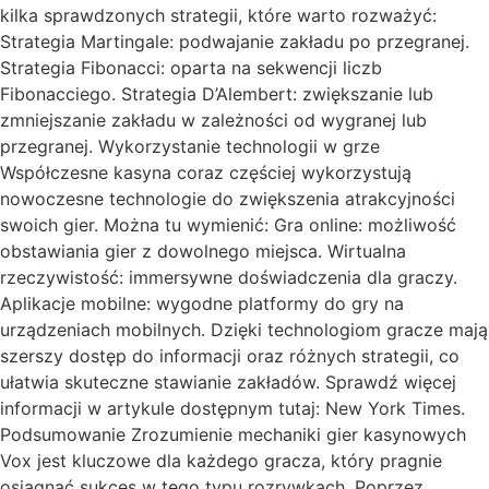
kilka sprawdzonych strategii, które warto rozważyć:
Strategia Martingale: podwajanie zakładu po przegranej.
Strategia Fibonacci: oparta na sekwencji liczb
Fibonacciego. Strategia D’Alembert: zwiększanie lub
zmniejszanie zakładu w zależności od wygranej lub
przegranej. Wykorzystanie technologii w grze
Współczesne kasyna coraz częściej wykorzystują
nowoczesne technologie do zwiększenia atrakcyjności
swoich gier. Można tu wymienić: Gra online: możliwość
obstawiania gier z dowolnego miejsca. Wirtualna
rzeczywistość: immersywne doświadczenia dla graczy.
Aplikacje mobilne: wygodne platformy do gry na
urządzeniach mobilnych. Dzięki technologiom gracze mają
szerszy dostęp do informacji oraz różnych strategii, co
ułatwia skuteczne stawianie zakładów. Sprawdź więcej
informacji w artykule dostępnym tutaj: New York Times.
Podsumowanie Zrozumienie mechaniki gier kasynowych
Vox jest kluczowe dla każdego gracza, który pragnie
osiągnąć sukces w tego typu rozrywkach. Poprzez