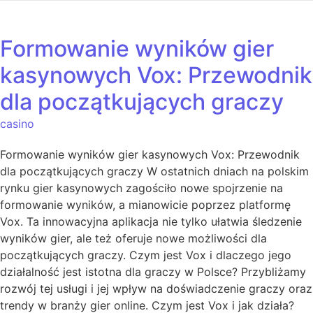
Formowanie wyników gier
kasynowych Vox: Przewodnik
dla początkujących graczy
casino
Formowanie wyników gier kasynowych Vox: Przewodnik
dla początkujących graczy W ostatnich dniach na polskim
rynku gier kasynowych zagościło nowe spojrzenie na
formowanie wyników, a mianowicie poprzez platformę
Vox. Ta innowacyjna aplikacja nie tylko ułatwia śledzenie
wyników gier, ale też oferuje nowe możliwości dla
początkujących graczy. Czym jest Vox i dlaczego jego
działalność jest istotna dla graczy w Polsce? Przybliżamy
rozwój tej usługi i jej wpływ na doświadczenie graczy oraz
trendy w branży gier online. Czym jest Vox i jak działa?