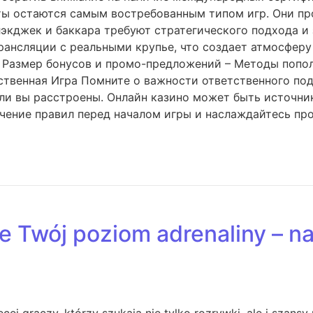
ты остаются самым востребованным типом игр. Они пр
экджек и баккара требуют стратегического подхода и 
нсляции с реальными крупье, что создает атмосферу
 – Размер бонусов и промо-предложений – Методы попо
ственная Игра Помните о важности ответственного под
если вы расстроены. Онлайн казино может быть источн
чение правил перед началом игры и наслаждайтесь пр
ie Twój poziom adrenaliny – 