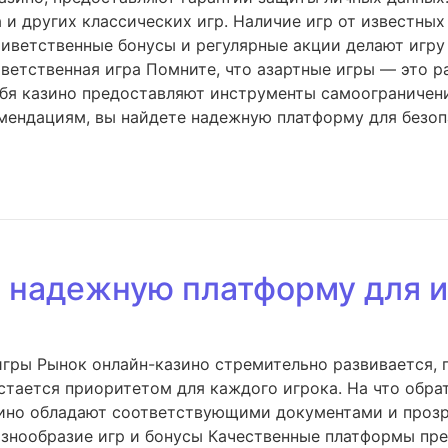
 и других классических игр. Наличие игр от известны
иветственные бонусы и регулярные акции делают игру
етственная игра Помните, что азартные игры — это ра
ебя казино предоставляют инструменты самоограничен
мендациям, вы найдете надежную платформу для безоп
ь надежную платформу для 
игры Рынок онлайн-казино стремительно развивается, 
тается приоритетом для каждого игрока. На что обра
азино обладают соответствующими документами и проз
Разнообразие игр и бонусы Качественные платформы пр