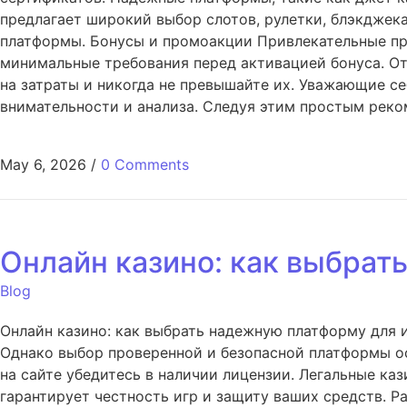
предлагает широкий выбор слотов, рулетки, блэкджека
платформы. Бонусы и промоакции Привлекательные пр
минимальные требования перед активацией бонуса. Отв
на затраты и никогда не превышайте их. Уважающие с
внимательности и анализа. Следуя этим простым реко
May 6, 2026
/
0 Comments
Онлайн казино: как выбрат
Blog
Онлайн казино: как выбрать надежную платформу для 
Однако выбор проверенной и безопасной платформы ос
на сайте убедитесь в наличии лицензии. Легальные к
гарантирует честность игр и защиту ваших средств. 