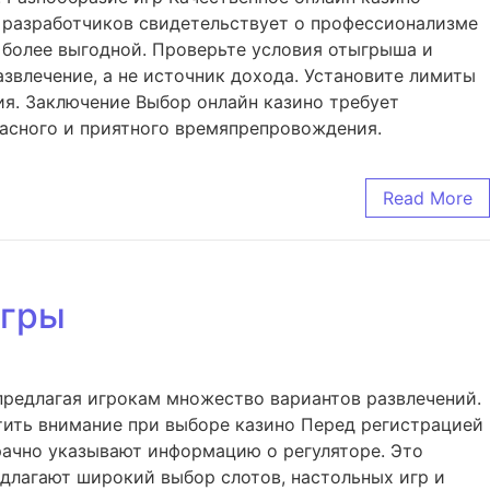
х разработчиков свидетельствует о профессионализме
 более выгодной. Проверьте условия отыгрыша и
звлечение, а не источник дохода. Установите лимиты
ия. Заключение Выбор онлайн казино требует
асного и приятного времяпрепровождения.
Read More
игры
предлагая игрокам множество вариантов развлечений.
тить внимание при выборе казино Перед регистрацией
рачно указывают информацию о регуляторе. Это
едлагают широкий выбор слотов, настольных игр и