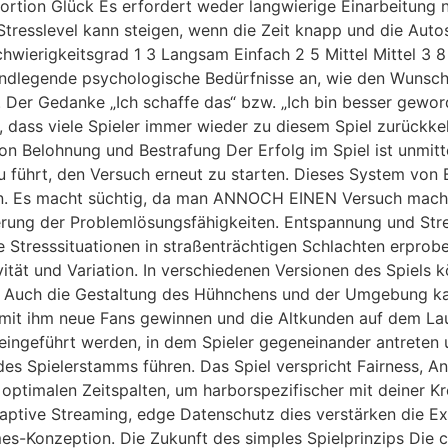
Portion Glück Es erfordert weder langwierige Einarbeitung n
e Stresslevel kann steigen, wenn die Zeit knapp und die Au
wierigkeitsgrad 1 3 Langsam Einfach 2 5 Mittel Mittel 3 8 
ndlegende psychologische Bedürfnisse an, wie den Wunsch
. Der Gedanke „Ich schaffe das“ bzw. „Ich bin besser gewor
 dass viele Spieler immer wieder zu diesem Spiel zurückkehr
on Belohnung und Bestrafung Der Erfolg im Spiel ist unmitt
 führt, den Versuch erneut zu starten. Dieses System von B
sern. Es macht süchtig, da man ANNOCH EINEN Versuch mach
gerung der Problemlösungsfähigkeiten. Entspannung und Str
sie Stresssituationen in straßenträchtigen Schlachten erp
ität und Variation. In verschiedenen Versionen des Spiels 
. Auch die Gestaltung des Hühnchens und der Umgebung kan
o mit ihm neue Fans gewinnen und die Altkunden auf dem L
s eingeführt werden, in dem Spieler gegeneinander antreten
s Spielerstamms führen. Das Spiel verspricht Fairness, A
optimalen Zeitspalten, um harborspezifischer mit deiner K
adaptive Streaming, edge Datenschutz dies verstärken die E
s-Konzeption. Die Zukunft des simples Spielprinzips Die ch