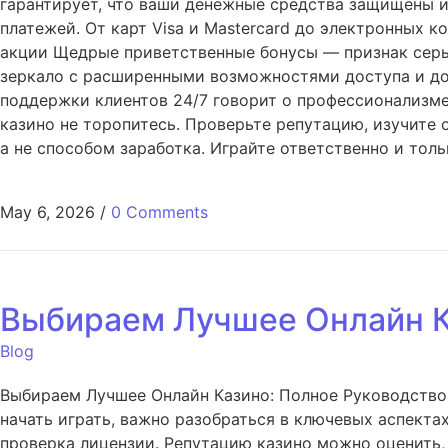
гарантирует, что ваши денежные средства защищены и
платежей. От карт Visa и Mastercard до электронных 
акции Щедрые приветственные бонусы — признак серье
зеркало с расширенными возможностями доступа и д
поддержки клиентов 24/7 говорит о профессионализме
казино не торопитесь. Проверьте репутацию, изучите 
а не способом заработка. Играйте ответственно и толь
May 6, 2026
/
0 Comments
Выбираем Лучшее Онлайн К
Blog
Выбираем Лучшее Онлайн Казино: Полное Руководство 
начать играть, важно разобраться в ключевых аспект
проверка лицензии. Репутацию казино можно оценить