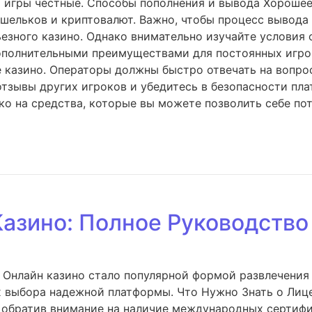
 игры честные. Способы пополнения и вывода Хорошее
кошельков и криптовалют. Важно, чтобы процесс вывод
зного казино. Однако внимательно изучайте условия 
ополнительными преимуществами для постоянных игро
 казино. Операторы должны быстро отвечать на вопро
отзывы других игроков и убедитесь в безопасности пл
ко на средства, которые вы можете позволить себе пот
азино: Полное Руководство
Онлайн казино стало популярной формой развлечения 
ах выбора надежной платформы. Что Нужно Знать о Ли
, обратив внимание на наличие международных сертиф