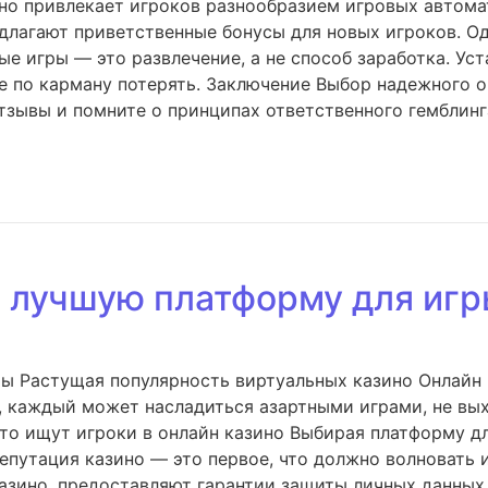
ино привлекает игроков разнообразием игровых автом
лагают приветственные бонусы для новых игроков. Од
ые игры — это развлечение, а не способ заработка. Ус
не по карману потерять. Заключение Выбор надежного о
отзывы и помните о принципах ответственного гемблинг
ь лучшую платформу для иг
ры Растущая популярность виртуальных казино Онлайн
, каждый может насладиться азартными играми, не вых
то ищут игроки в онлайн казино Выбирая платформу дл
епутация казино — это первое, что должно волновать 
азино, предоставляют гарантии защиты личных данных.