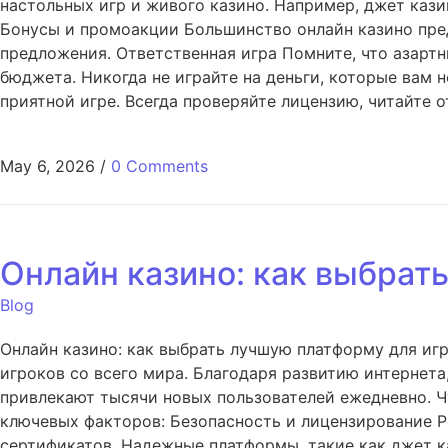
настольных игр и живого казино. Например, джет каз
Бонусы и промоакции Большинство онлайн казино пред
предложения. Ответственная игра Помните, что азартн
бюджета. Никогда не играйте на деньги, которые вам 
приятной игре. Всегда проверяйте лицензию, читайте 
May 6, 2026
/
0 Comments
Онлайн казино: как выбрат
Blog
Онлайн казино: как выбрать лучшую платформу для иг
игроков со всего мира. Благодаря развитию интернета
привлекают тысячи новых пользователей ежедневно. Ч
ключевых факторов: Безопасность и лицензирование Р
сертификатов. Надежные платформы, такие как джет к