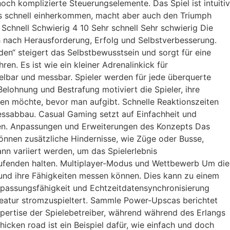
och komplizierte Steuerungselemente. Das Spiel ist intuitiv
tos schnell einherkommen, macht aber auch den Triumph
Schnell Schwierig 4 10 Sehr schnell Sehr schwierig Die
 nach Herausforderung, Erfolg und Selbstverbesserung.
den“ steigert das Selbstbewusstsein und sorgt für eine
en. Es ist wie ein kleiner Adrenalinkick für
elbar und messbar. Spieler werden für jede überquerte
elohnung und Bestrafung motiviert die Spieler, ihre
en möchte, bevor man aufgibt. Schnelle Reaktionszeiten
essabbau. Casual Gaming setzt auf Einfachheit und
roben. Anpassungen und Erweiterungen des Konzepts Das
können zusätzliche Hindernisse, wie Züge oder Busse,
n variiert werden, um das Spielerlebnis
aufenden halten. Multiplayer-Modus und Wettbewerb Um die
 und ihre Fähigkeiten messen können. Dies kann zu einem
npassungsfähigkeit und Echtzeitdatensynchronisierung
reatur stromzuspieltert. Sammle Power-Upscas berichtet
xpertise der Spielebetreiber, während während des Erlangs
icken road ist ein Beispiel dafür, wie einfach und doch