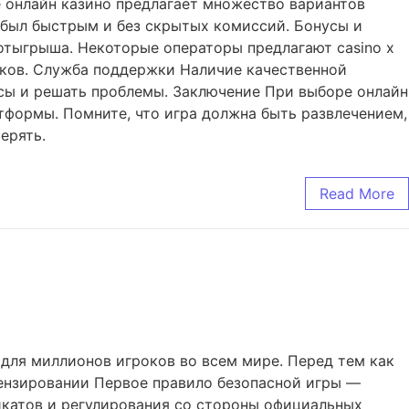
 онлайн казино предлагает множество вариантов
а был быстрым и без скрытых комиссий. Бонусы и
отыгрыша. Некоторые операторы предлагают casino x
ков. Служба поддержки Наличие качественной
сы и решать проблемы. Заключение При выборе онлайн
атформы. Помните, что игра должна быть развлечением,
ерять.
Read More
для миллионов игроков во всем мире. Перед тем как
цензировании Первое правило безопасной игры —
икатов и регулирования со стороны официальных