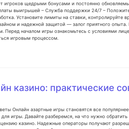
ает игроков щедрыми бонусами и постоянно обновляем
платы выигрышей – Служба поддержки 24/7 – Положите
аботка. Установите лимиты на ставки, контролируйте в
айном и надежной защитой — залог приятного опыта. 
ом. Перед началом игры ознакомьтесь с условиями лиц
ться игровым процессом.
йн казино: практические с
оветы Онлайн азартные игры становятся все популярне
для игры. Давайте разберемся, на что нужно обратить
цензию казино. Надежные операторы получают разреше