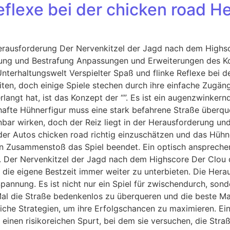
Reflexe bei der chicken road 
Herausforderung Der Nervenkitzel der Jagd nach dem Highsc
ung und Bestrafung Anpassungen und Erweiterungen des K
Unterhaltungswelt Verspielter Spaß und flinke Reflexe bei d
en, doch einige Spiele stechen durch ihre einfache Zugängl
erlangt hat, ist das Konzept der “”. Es ist ein augenzwinker
denhafte Hühnerfigur muss eine stark befahrene Straße über
inbar wirken, doch der Reiz liegt in der Herausforderung 
der Autos chicken road richtig einzuschätzen und das Hühn
in Zusammenstoß das Spiel beendet. Ein optisch ansprechen
 Der Nervenkitzel der Jagd nach dem Highscore Der Clou de
d die eigene Bestzeit immer weiter zu unterbieten. Die Her
Spannung. Es ist nicht nur ein Spiel für zwischendurch, son
l die Straße bedenkenlos zu überqueren und die beste Mark
liche Strategien, um ihre Erfolgschancen zu maximieren. Ei
einen risikoreichen Spurt, bei dem sie versuchen, die Str