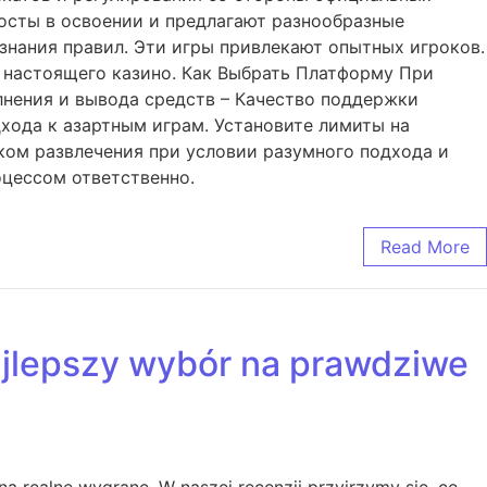
осты в освоении и предлагают разнообразные
знания правил. Эти игры привлекают опытных игроков.
 настоящего казино. Как Выбрать Платформу При
лнения и вывода средств – Качество поддержки
хода к азартным играм. Установите лимиты на
иком развлечения при условии разумного подхода и
оцессом ответственно.
Read More
najlepszy wybór na prawdziwe