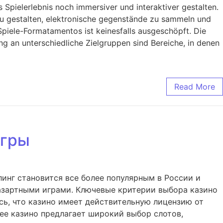
s Spielerlebnis noch immersiver und interaktiver gestalten.
 zu gestalten, elektronische gegenstände zu sammeln und
Spiele-Formatamentos ist keinesfalls ausgeschöpft. Die
g an unterschiedliche Zielgruppen sind Bereiche, in denen
Read More
игры
инг становится все более популярным в России и
с азартными играми. Ключевые критерии выбора казино
сь, что казино имеет действительную лицензию от
ее казино предлагает широкий выбор слотов,