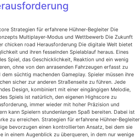
Herausforderung
ore Strategien für erfahrene Hühner-Begleiter Die
onzepts Multiplayer-Modus und Wettbewerb Die Zukunft
er chicken road Herausforderung Die digitale Welt bietet
ichkeit und ihren fesselnden Spielablauf heraus. Eines
ndes Spiel, das Geschicklichkeit, Reaktion und ein wenig
queren, ohne von den anrasenden Fahrzeugen erfasst zu
und dem süchtig machenden Gameplay. Spieler müssen ihre
chen sicher zur anderen Straßenseite zu führen. Jede
des Design, kombiniert mit einer eingängigen Melodie,
s Spiels ist natürlich, den eigenen Highscore zu
ausforderung, immer wieder mit hoher Präzision und
dern kann Spielern stundenlangen Spaß bereiten. Dabei ist
e zu erreichen. Strategien für erfahrene Hühner-Begleiter
nige bevorzugen einen kontrollierten Ansatz, bei dem sie
aße in einem Augenblick zu überqueren, in dem nur wenige