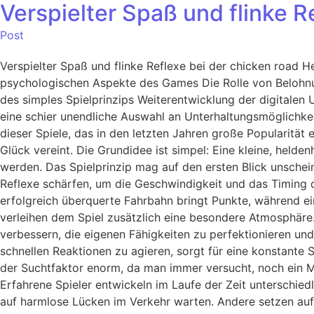
Verspielter Spaß und flinke 
Post
Verspielter Spaß und flinke Reflexe bei der chicken road 
psychologischen Aspekte des Games Die Rolle von Belohn
des simples Spielprinzips Weiterentwicklung der digitalen 
eine schier unendliche Auswahl an Unterhaltungsmöglichkeit
dieser Spiele, das in den letzten Jahren große Popularität 
Glück vereint. Die Grundidee ist simpel: Eine kleine, hel
werden. Das Spielprinzip mag auf den ersten Blick unsche
Reflexe schärfen, um die Geschwindigkeit und das Timing 
erfolgreich überquerte Fahrbahn bringt Punkte, während e
verleihen dem Spiel zusätzlich eine besondere Atmosphäre.
verbessern, die eigenen Fähigkeiten zu perfektionieren un
schnellen Reaktionen zu agieren, sorgt für eine konstante 
der Suchtfaktor enorm, da man immer versucht, noch ein Ma
Erfahrene Spieler entwickeln im Laufe der Zeit unterschied
auf harmlose Lücken im Verkehr warten. Andere setzen auf 