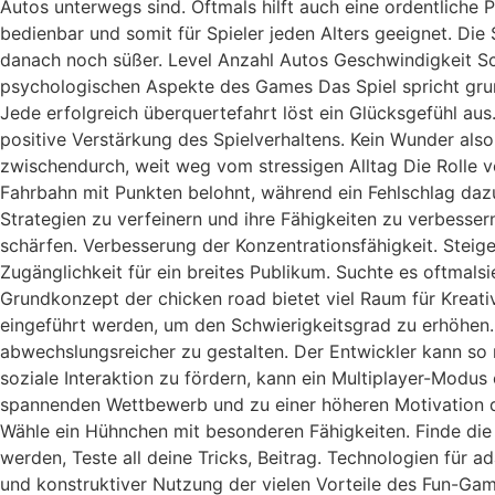
Autos unterwegs sind. Oftmals hilft auch eine ordentliche 
bedienbar und somit für Spieler jeden Alters geeignet. Di
danach noch süßer. Level Anzahl Autos Geschwindigkeit Sch
psychologischen Aspekte des Games Das Spiel spricht gru
Jede erfolgreich überquertefahrt löst ein Glücksgefühl aus
positive Verstärkung des Spielverhaltens. Kein Wunder also,
zwischendurch, weit weg vom stressigen Alltag Die Rolle v
Fahrbahn mit Punkten belohnt, während ein Fehlschlag dazu
Strategien zu verfeinern und ihre Fähigkeiten zu verbes
schärfen. Verbesserung der Konzentrationsfähigkeit. Stei
Zugänglichkeit für ein breites Publikum. Suchte es oftmal
Grundkonzept der chicken road bietet viel Raum für Kreativ
eingeführt werden, um den Schwierigkeitsgrad zu erhöhen
abwechslungsreicher zu gestalten. Der Entwickler kann s
soziale Interaktion zu fördern, kann ein Multiplayer-Modu
spannenden Wettbewerb und zu einer höheren Motivation de
Wähle ein Hühnchen mit besonderen Fähigkeiten. Finde die 
werden, Teste all deine Tricks, Beitrag. Technologien für 
und konstruktiver Nutzung der vielen Vorteile des Fun-Game