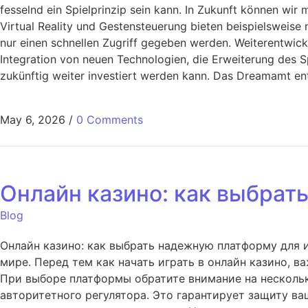
fesselnd ein Spielprinzip sein kann. In Zukunft können wir 
Virtual Reality und Gestensteuerung bieten beispielsweise
nur einen schnellen Zugriff gegeben werden. Weiterentwick
Integration von neuen Technologien, die Erweiterung des S
zukünftig weiter investiert werden kann. Das Dreamamt ent
May 6, 2026
/
0 Comments
Онлайн казино: как выбрат
Blog
Онлайн казино: как выбрать надежную платформу для и
мире. Перед тем как начать играть в онлайн казино, 
При выборе платформы обратите внимание на нескольк
авторитетного регулятора. Это гарантирует защиту ва