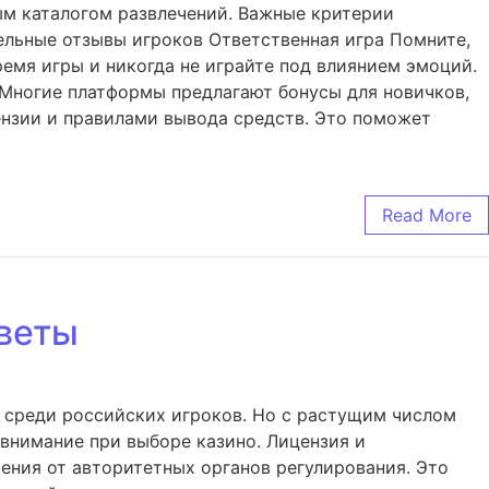
ым каталогом развлечений. Важные критерии
льные отзывы игроков Ответственная игра Помните,
ремя игры и никогда не играйте под влиянием эмоций.
Многие платформы предлагают бонусы для новичков,
ензии и правилами вывода средств. Это поможет
Read More
оветы
е среди российских игроков. Но с растущим числом
 внимание при выборе казино. Лицензия и
ния от авторитетных органов регулирования. Это