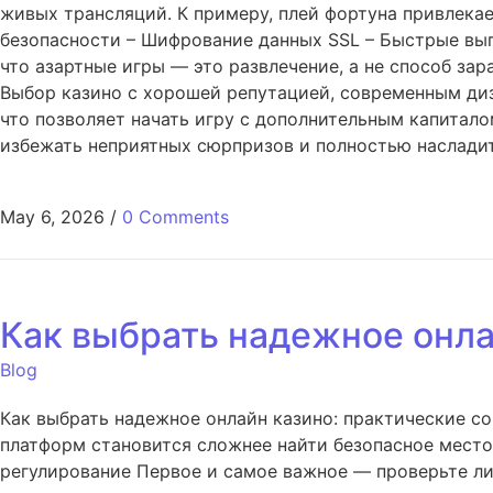
живых трансляций. К примеру, плей фортуна привлек
безопасности – Шифрование данных SSL – Быстрые вы
что азартные игры — это развлечение, а не способ зар
Выбор казино с хорошей репутацией, современным диз
что позволяет начать игру с дополнительным капитал
избежать неприятных сюрпризов и полностью наслади
May 6, 2026
/
0 Comments
Как выбрать надежное онла
Blog
Как выбрать надежное онлайн казино: практические с
платформ становится сложнее найти безопасное место 
регулирование Первое и самое важное — проверьте ли