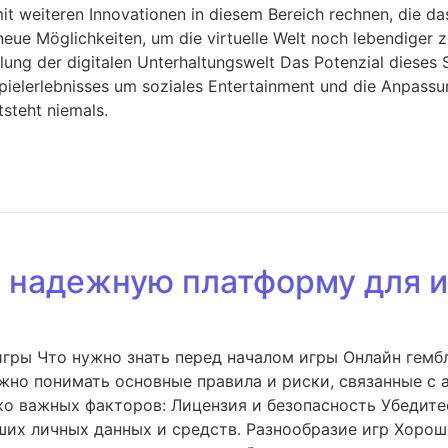
mit weiteren Innovationen in diesem Bereich rechnen, die da
 neue Möglichkeiten, um die virtuelle Welt noch lebendiger
lung der digitalen Unterhaltungswelt Das Potenzial dieses 
pielerlebnisses um soziales Entertainment und die Anpassun
steht niemals.
ь надежную платформу для 
гры Что нужно знать перед началом игры Онлайн гембл
важно понимать основные правила и риски, связанные 
о важных факторов: Лицензия и безопасность Убедите
ших личных данных и средств. Разнообразие игр Хорош