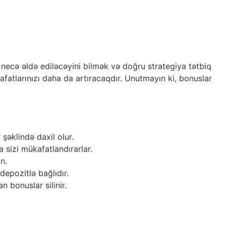
necə əldə ediləcəyini bilmək və doğru strategiya tətbiq
fatlarınızı daha da artıracaqdır. Unutmayın ki, bonuslar
şəklində daxil olur.
 sizi mükafatlandırarlar.
n.
epozitlə bağlıdır.
 bonuslar silinir.