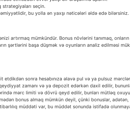
strategiyaları seçin.
miyyətlidir, bu yolla ən yaxşı nəticələri əldə edə bilərsiniz.
ənizi artırmaq mümkündür. Bonus növlərini tanımaq, onların 
rın şərtlərini başa düşmək və oyunların analiz edilməsi müka
t etdikdən sonra hesabınıza əlavə pul və ya pulsuz mərclər 
eydiyyat zamanı və ya depozit edərkən daxil edilir, bununla
rində mərc limiti və dövrü qeyd edilir, bunları mütləq oxuyu
mədən bonus almaq mümkün deyil, çünki bonuslar, adətən, d
ibarlılıq müddəti var, bu müddət sonunda istifadə olunmayan