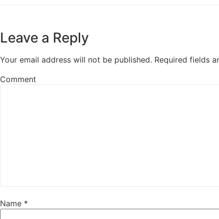
Leave a Reply
Your email address will not be published.
Required fields 
Comment
Name
*