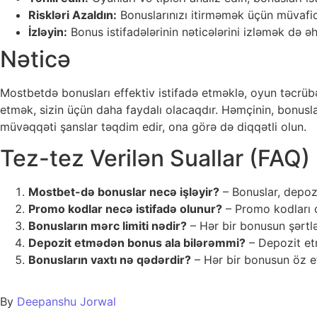
Riskləri Azaldın:
Bonuslarınızı itirməmək üçün müvafiq 
İzləyin:
Bonus istifadələrinin nəticələrini izləmək də əhə
Nəticə
Mostbetdə bonusları effektiv istifadə etməklə, oyun təcrüb
etmək, sizin üçün daha faydalı olacaqdır. Həmçinin, bonusla
müvəqqəti şanslar təqdim edir, ona görə də diqqətli olun.
Tez-tez Verilən Suallar (FAQ)
Mostbet-də bonuslar necə işləyir?
– Bonuslar, depozi
Promo kodlar necə istifadə olunur?
– Promo kodları q
Bonusların mərc limiti nədir?
– Hər bir bonusun şərtlə
Depozit etmədən bonus ala bilərəmmi?
– Depozit et
Bonusların vaxtı nə qədərdir?
– Hər bir bonusun öz et
By
Deepanshu Jorwal