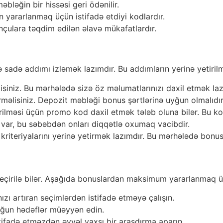
bləğin bir hissəsi geri ödənilir.
ararlanmaq üçün istifadə etdiyi kodlardır.
nçulara təqdim edilən əlavə mükafatlardır.
sadə addımı izləmək lazımdır. Bu addımların yerinə yetirilm
iniz. Bu mərhələdə sizə öz məlumatlarınızı daxil etmək la
məlisiniz. Depozit məbləği bonus şərtlərinə uyğun olmalıdır
irilməsi üçün promo kod daxil etmək tələb oluna bilər. Bu
var, bu səbəbdən onları diqqətlə oxumaq vacibdir.
teriyalarını yerinə yetirmək lazımdır. Bu mərhələdə bonusla
eçirilə bilər. Aşağıda bonuslardan maksimum yararlanmaq üç
ı artıran seçimlərdən istifadə etməyə çalışın.
yğun hədəflər müəyyən edin.
istifadə etməzdən əvvəl yaxşı bir araşdırma aparın.