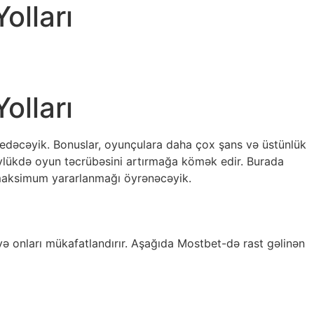
olları
olları
 edəcəyik. Bonuslar, oyunçulara daha çox şans və üstünlük
vlükdə oyun təcrübəsini artırmağa kömək edir. Burada
ə maksimum yararlanmağı öyrənəcəyik.
 onları mükafatlandırır. Aşağıda Mostbet-də rast gəlinən