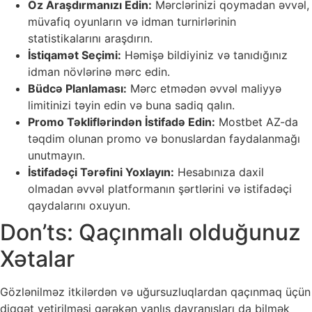
Öz Araşdırmanızı Edin:
Mərclərinizi qoymadan əvvəl,
müvafiq oyunların və idman turnirlərinin
statistikalarını araşdırın.
İstiqamət Seçimi:
Həmişə bildiyiniz və tanıdığınız
idman növlərinə mərc edin.
Büdcə Planlaması:
Mərc etmədən əvvəl maliyyə
limitinizi təyin edin və buna sadiq qalın.
Promo Təkliflərindən İstifadə Edin:
Mostbet AZ-da
təqdim olunan promo və bonuslardan faydalanmağı
unutmayın.
İstifadəçi Tərəfini Yoxlayın:
Hesabınıza daxil
olmadan əvvəl platformanın şərtlərini və istifadəçi
qaydalarını oxuyun.
Don’ts: Qaçınmalı olduğunuz
Xətalar
Gözlənilməz itkilərdən və uğursuzluqlardan qaçınmaq üçün
diqqət yetirilməsi gərəkən yanlış davranışları da bilmək