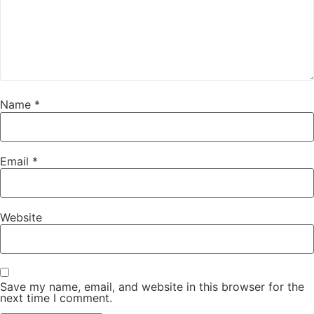
Name
*
Email
*
Website
Save my name, email, and website in this browser for the
next time I comment.