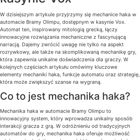
W dzisiejszym artykule przyjrzymy się mechanice haka w
automacie Bramy Olimpu, dostępnym w kasynie Vox.
Automat ten, inspirowany mitologią grecką, łączy
innowacyjne rozwiązania mechaniczne z fascynującą
narracją. Dajemy zwrócić uwagę nie tylko na aspekt
rozrywkowy, ale także na skomplikowaną mechanikę gry,
która zapewnia unikalne doświadczenia dla graczy. W
kolejnych częściach artykułu omówimy kluczowe
elementy mechaniki haka, funkcje automatu oraz strategię,
która może zwiększyć szanse na wygraną.
Co to jest mechanika haka?
Mechanika haka w automacie Bramy Olimpu to
innowacyjny system, który wprowadza unikalny sposób
interakcji gracza z grą. W odróżnieniu od tradycyjnych
automatów do gry, mechanika haka oferuje możliwość