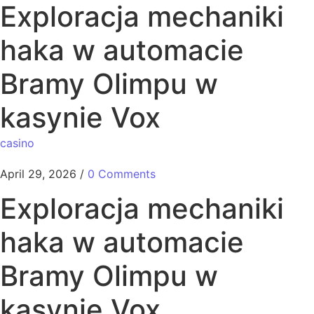
Exploracja mechaniki
haka w automacie
Bramy Olimpu w
kasynie Vox
casino
April 29, 2026
/
0 Comments
Exploracja mechaniki
haka w automacie
Bramy Olimpu w
kasynie Vox