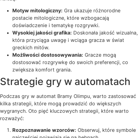
Motyw mitologiczny:
Gra ukazuje różnorodne
postacie mitologiczne, które wzbogacają
doświadczenie i tematykę rozgrywki.
Wysokiej jakości grafika:
Doskonała jakość wizualna,
która przyciąga uwagę i wciąga gracza w świat
greckich mitów.
Możliwości dostosowywania:
Gracze mogą
dostosować rozgrywkę do swoich preferencji, co
zwiększa komfort grania.
Strategie gry w automatach
Podczas gry w automat Bramy Olimpu, warto zastosować
kilka strategii, które mogą prowadzić do większych
wygranych. Oto pięć kluczowych strategii, które warto
rozważyć:
Rozpoznawanie wzorców:
Obserwuj, które symbole
najczęściej pojawiają się na bębnach.