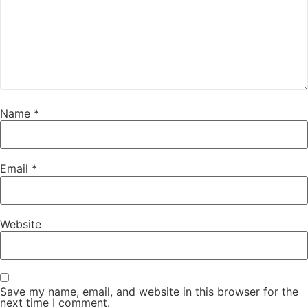
Name
*
Email
*
Website
Save my name, email, and website in this browser for the
next time I comment.