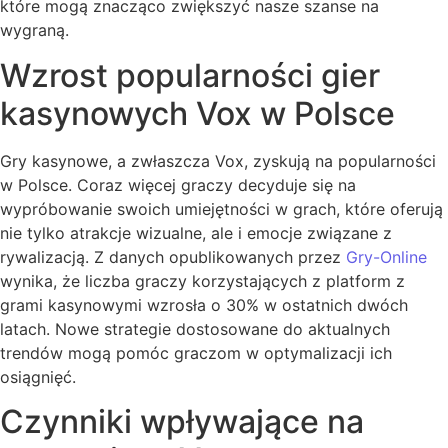
które mogą znacząco zwiększyć nasze szanse na
wygraną.
Wzrost popularności gier
kasynowych Vox w Polsce
Gry kasynowe, a zwłaszcza Vox, zyskują na popularności
w Polsce. Coraz więcej graczy decyduje się na
wypróbowanie swoich umiejętności w grach, które oferują
nie tylko atrakcje wizualne, ale i emocje związane z
rywalizacją. Z danych opublikowanych przez
Gry-Online
wynika, że liczba graczy korzystających z platform z
grami kasynowymi wzrosła o 30% w ostatnich dwóch
latach. Nowe strategie dostosowane do aktualnych
trendów mogą pomóc graczom w optymalizacji ich
osiągnięć.
Czynniki wpływające na