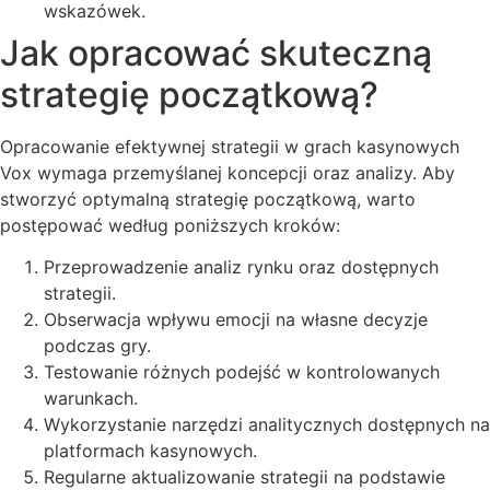
wskazówek.
Jak opracować skuteczną
strategię początkową?
Opracowanie efektywnej strategii w grach kasynowych
Vox wymaga przemyślanej koncepcji oraz analizy. Aby
stworzyć optymalną strategię początkową, warto
postępować według poniższych kroków:
Przeprowadzenie analiz rynku oraz dostępnych
strategii.
Obserwacja wpływu emocji na własne decyzje
podczas gry.
Testowanie różnych podejść w kontrolowanych
warunkach.
Wykorzystanie narzędzi analitycznych dostępnych na
platformach kasynowych.
Regularne aktualizowanie strategii na podstawie