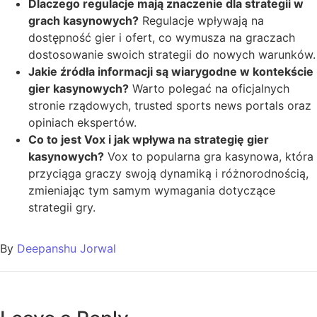
Dlaczego regulacje mają znaczenie dla strategii w
grach kasynowych?
Regulacje wpływają na
dostępność gier i ofert, co wymusza na graczach
dostosowanie swoich strategii do nowych warunków.
Jakie źródła informacji są wiarygodne w kontekście
gier kasynowych?
Warto polegać na oficjalnych
stronie rządowych, trusted sports news portals oraz
opiniach ekspertów.
Co to jest Vox i jak wpływa na strategię gier
kasynowych?
Vox to popularna gra kasynowa, która
przyciąga graczy swoją dynamiką i różnorodnością,
zmieniając tym samym wymagania dotyczące
strategii gry.
By
Deepanshu Jorwal