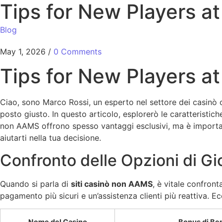
Tips for New Players a
Blog
May 1, 2026
/
0 Comments
Tips for New Players a
Ciao, sono Marco Rossi, un esperto nel settore dei casinò o
posto giusto. In questo articolo, esplorerò le caratteristich
non AAMS offrono spesso vantaggi esclusivi, ma è importante
aiutarti nella tua decisione.
Confronto delle Opzioni di G
Quando si parla di
siti casinò non AAMS
, è vitale confront
pagamento più sicuri e un’assistenza clienti più reattiva. E
Nome del Casino
Bonus di Be