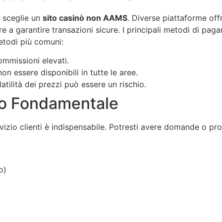
 sceglie un
sito casinò non AAMS
. Diverse piattaforme off
e a garantire transazioni sicure. I principali metodi di paga
etodi più comuni:
mmissioni elevati.
n essere disponibili in tutte le aree.
tilità dei prezzi può essere un rischio.
to Fondamentale
vizio clienti è indispensabile. Potresti avere domande o pr
o)