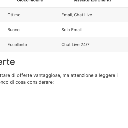
Ottimo
Email, Chat Live
Buono
Solo Email
Eccellente
Chat Live 24/7
erte
ttare di offerte vantaggiose, ma attenzione a leggere i
lenco di cosa considerare: