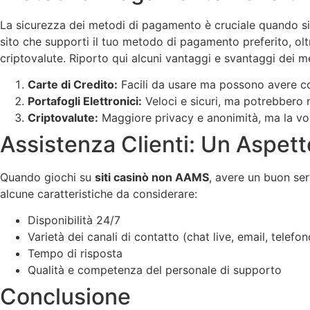
La sicurezza dei metodi di pagamento è cruciale quando si
sito che supporti il tuo metodo di pagamento preferito, oltr
criptovalute. Riporto qui alcuni vantaggi e svantaggi dei m
Carte di Credito:
Facili da usare ma possono avere co
Portafogli Elettronici:
Veloci e sicuri, ma potrebbero no
Criptovalute:
Maggiore privacy e anonimità, ma la vola
Assistenza Clienti: Un Aspet
Quando giochi su
siti casinò non AAMS
, avere un buon ser
alcune caratteristiche da considerare:
Disponibilità 24/7
Varietà dei canali di contatto (chat live, email, telefon
Tempo di risposta
Qualità e competenza del personale di supporto
Conclusione