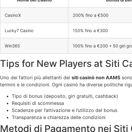
CasinoX
200% fino a €500
Lucky7 Casino
150% fino a €300
Win365
100% fino a €200 + 50 giri gra
Tips for New Players at Siti
Uno dei fattori più allettanti dei
siti casinò non AAMS
sono 
termini e le condizioni. Ogni casinò ha diverse politiche r
Tipo di bonus (deposito, giri gratuiti, cashback)
Requisiti di scommessa
Scadenze per l’attivazione e l’utilizzo del bonus
Transparenza e chiarezza delle condizioni
Metodi di Pagamento nei Sit