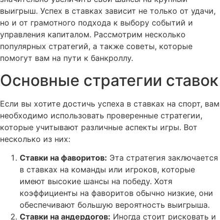
выигрыш. Успех в ставках зависит не только от удачи,
но и от грамотного подхода к выбору событий и
управления капиталом. Рассмотрим несколько
популярных стратегий, а также советы, которые
помогут вам на пути к банкроллу.
Основные стратегии ставок
Если вы хотите достичь успеха в ставках на спорт, вам
необходимо использовать проверенные стратегии,
которые учитывают различные аспекты игры. Вот
несколько из них:
Ставки на фаворитов:
Эта стратегия заключается
в ставках на команды или игроков, которые
имеют высокие шансы на победу. Хотя
коэффициенты на фаворитов обычно низкие, они
обеспечивают большую вероятность выигрыша.
Ставки на андердогов:
Иногда стоит рисковать и