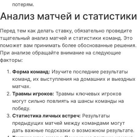
потерям.
Анализ матчей и статистики
Перед тем как делать ставку, обязательно проведите
тщательный анализ матчей и статистики команд. Это
поможет вам принимать более обоснованные решения.
При анализе обращайте внимание на следующие
факторы:
Форма команд:
Изучите последние результаты
команд, их выступления на домашних и выездных
матчах.
Травмы игроков:
Травмы ключевых игроков
могут сильно повлиять на шансы команды на
победу.
Статистика личных встреч:
Результаты
предыдущих матчей между командами могут
дать важные подсказки о возможном результате.