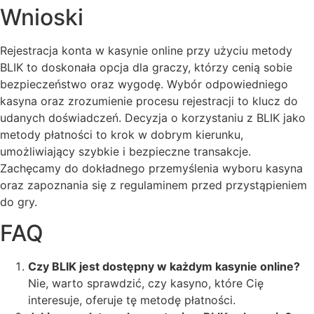
Wnioski
Rejestracja konta w kasynie online przy użyciu metody
BLIK to doskonała opcja dla graczy, którzy cenią sobie
bezpieczeństwo oraz wygodę. Wybór odpowiedniego
kasyna oraz zrozumienie procesu rejestracji to klucz do
udanych doświadczeń. Decyzja o korzystaniu z BLIK jako
metody płatności to krok w dobrym kierunku,
umożliwiający szybkie i bezpieczne transakcje.
Zachęcamy do dokładnego przemyślenia wyboru kasyna
oraz zapoznania się z regulaminem przed przystąpieniem
do gry.
FAQ
Czy BLIK jest dostępny w każdym kasynie online?
Nie, warto sprawdzić, czy kasyno, które Cię
interesuje, oferuje tę metodę płatności.