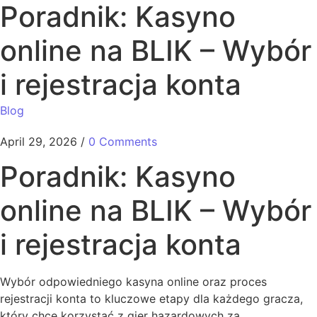
Poradnik: Kasyno
online na BLIK – Wybór
i rejestracja konta
Blog
April 29, 2026
/
0 Comments
Poradnik: Kasyno
online na BLIK – Wybór
i rejestracja konta
Wybór odpowiedniego kasyna online oraz proces
rejestracji konta to kluczowe etapy dla każdego gracza,
który chce korzystać z gier hazardowych za