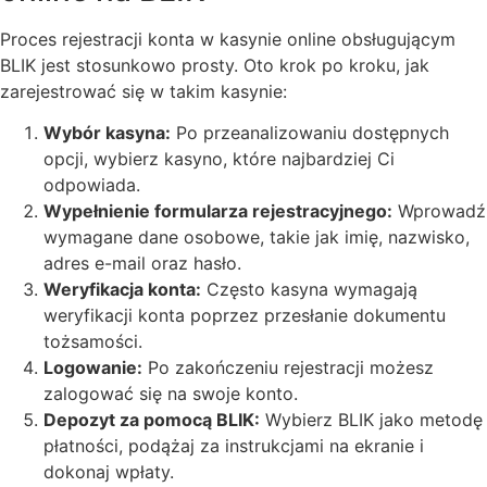
Proces rejestracji konta w kasynie online obsługującym
BLIK jest stosunkowo prosty. Oto krok po kroku, jak
zarejestrować się w takim kasynie:
Wybór kasyna:
Po przeanalizowaniu dostępnych
opcji, wybierz kasyno, które najbardziej Ci
odpowiada.
Wypełnienie formularza rejestracyjnego:
Wprowadź
wymagane dane osobowe, takie jak imię, nazwisko,
adres e-mail oraz hasło.
Weryfikacja konta:
Często kasyna wymagają
weryfikacji konta poprzez przesłanie dokumentu
tożsamości.
Logowanie:
Po zakończeniu rejestracji możesz
zalogować się na swoje konto.
Depozyt za pomocą BLIK:
Wybierz BLIK jako metodę
płatności, podążaj za instrukcjami na ekranie i
dokonaj wpłaty.