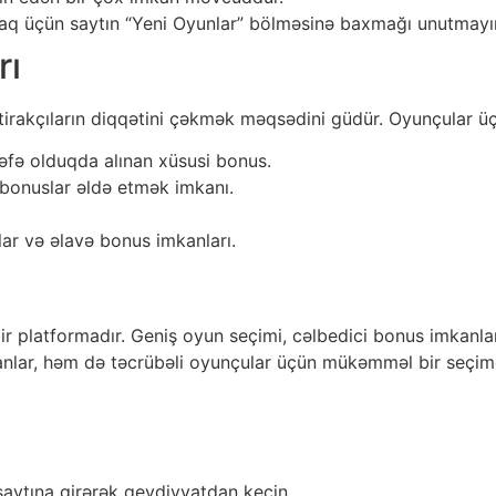
aq üçün saytın “Yeni Oyunlar” bölməsinə baxmağı unutmayı
rı
tirakçıların diqqətini çəkmək məqsədini güdür. Oyunçular üç
dəfə olduqda alınan xüsusi bonus.
 bonuslar əldə etmək imkanı.
ar və əlavə bonus imkanları.
r platformadır. Geniş oyun seçimi, cəlbedici bonus imkanlar
anlar, həm də təcrübəli oyunçular üçün mükəmməl bir seçimd
aytına girərək qeydiyyatdan keçin.