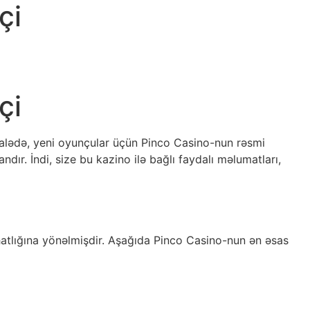
çi
çi
qalədə, yeni oyunçular üçün Pinco Casino-nun rəsmi
r. İndi, size bu kazino ilə bağlı faydalı məlumatları,
rahatlığına yönəlmişdir. Aşağıda Pinco Casino-nun ən əsas