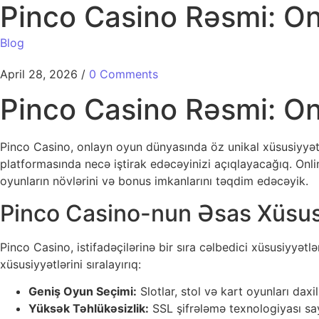
Pinco Casino Rəsmi: O
Blog
April 28, 2026
/
0 Comments
Pinco Casino Rəsmi: O
Pinco Casino, onlayn oyun dünyasında öz unikal xüsusiyyət
platformasında necə iştirak edəcəyinizi açıqlayacağıq. Onli
oyunların növlərini və bonus imkanlarını təqdim edəcəyik.
Pinco Casino-nun Əsas Xüsusi
Pinco Casino, istifadəçilərinə bir sıra cəlbedici xüsusiyyət
xüsusiyyətlərini sıralayırıq:
Geniş Oyun Seçimi:
Slotlar, stol və kart oyunları dax
Yüksək Təhlükəsizlik:
SSL şifrələmə texnologiyası sa