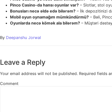
Pinco Casino-da hansı oyunlar var?
– Slotlar, stol oy
Bonusları necə əldə edə bilərəm?
– İlk depozitinizi 
Mobil oyun oynamağım mümkündürmü?
– Bəli, Pinc
Oyunlarda necə kömək ala bilərəm?
– Müştəri dəstəyi
By
Deepanshu Jorwal
Leave a Reply
Your email address will not be published.
Required fields 
Comment