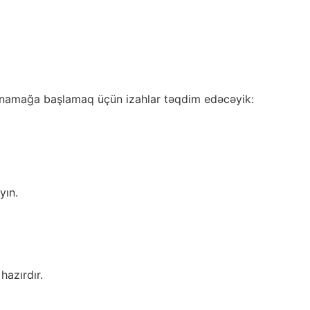
 oynamağa başlamaq üçün izahlar təqdim edəcəyik:
yın.
hazırdır.