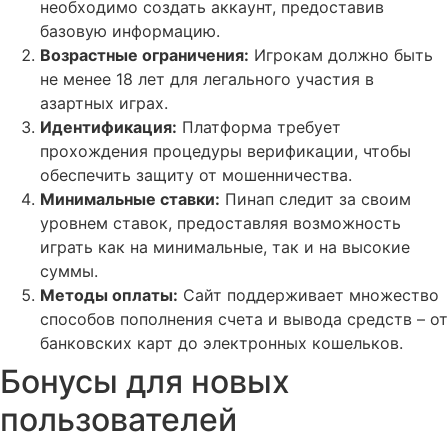
необходимо создать аккаунт, предоставив
базовую информацию.
Возрастные ограничения:
Игрокам должно быть
не менее 18 лет для легального участия в
азартных играх.
Идентификация:
Платформа требует
прохождения процедуры верификации, чтобы
обеспечить защиту от мошенничества.
Минимальные ставки:
Пинап следит за своим
уровнем ставок, предоставляя возможность
играть как на минимальные, так и на высокие
суммы.
Методы оплаты:
Сайт поддерживает множество
способов пополнения счета и вывода средств – от
банковских карт до электронных кошельков.
Бонусы для новых
пользователей