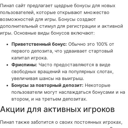
Пинап сайт предлагает щедрые бонусы для новых
пользователей, которые открывают множество
возможностей для игры. Бонусы создают
дополнительный стимул для регистрации и активной
игры. Основные виды бонусов включают:
Приветственный бонус:
Обычно это 100% от
первого депозита, что удваивает стартовый
капитал игрока.
Фриспины:
Часто предоставляются в виде
свободных вращений на популярных слотах,
увеличивая шансы на выигрыш.
Бонусы за повторный депозит:
Некоторые
пользователи могут наслаждаться бонусами и на
втором, и на третьем депозитах.
Акции для активных игроков
Пинап также заботится о своих постоянных игроках,