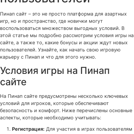
Пинап сайт – это не просто платформа для азартных
игр, но и пространство, где новички могут
воспользоваться множеством выгодных условий. В
этой статье мы подробно рассмотрим условия игры на
сайте, а также то, какие бонусы и акции ждут новых
пользователей. Узнайте, как начать свою игровую
карьеру с Пинап и что для этого нужно.
Условия игры на Пинап
сайте
На Пинап сайте предусмотрены несколько ключевых
условий для игроков, которые обеспечивают
безопасность и комфорт. Ниже перечислены основные
аспекты, которые необходимо учитывать:
Регистрация:
Для участия в играх пользователям