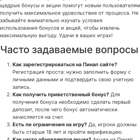
щедрые бонусы и акции помогут новым пользователям
получить максимальное удовольствие от процесса. Не
забывайте внимательно изучать условия
использования бонусов и акций, чтобы извлечь
максимальную выгоду. Удачи в ваших играх!
Часто задаваемые вопросы
Как зарегистрироваться на Пинап сайте?
Регистрация проста: нужно заполнить форму с
личными данными и подтвердить свою учетную
запись.
Как получить приветственный бонус?
Для
получения бонуса необходимо сделать первый
депозит, после чего бонус автоматически
зачисляется на счет.
Есть ли ограничения на игру?
Да, игроки должны
быть старше 18 лет и пройти верификацию.
Как часто обновляются акции?
Акции на Пинап