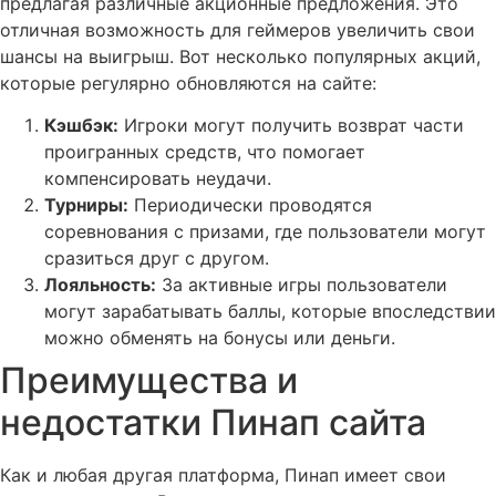
предлагая различные акционные предложения. Это
отличная возможность для геймеров увеличить свои
шансы на выигрыш. Вот несколько популярных акций,
которые регулярно обновляются на сайте:
Кэшбэк:
Игроки могут получить возврат части
проигранных средств, что помогает
компенсировать неудачи.
Турниры:
Периодически проводятся
соревнования с призами, где пользователи могут
сразиться друг с другом.
Лояльность:
За активные игры пользователи
могут зарабатывать баллы, которые впоследствии
можно обменять на бонусы или деньги.
Преимущества и
недостатки Пинап сайта
Как и любая другая платформа, Пинап имеет свои