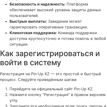
Безопасность и надежность:
Платформа
обеспечивает высокий уровень защиты данных
пользователей.
Быстрые выплаты:
Заведение может
гарантировать оперативные транзакции.
Клиентская поддержка:
Команда поддержки
доступна круглосуточно и готова помочь в любой
ситуации.
Как зарегистрироваться и
войти в систему
Регистрация на Pin-Up KZ — это простой и быстрый
процесс. Следуйте приведённым шагам:
Перейдите на официальный сайт Pin-Up KZ.
Нажмите кнопку “Регистрация” в правом верхнем
углу.
Заполните все необходимые поля: почта, пароль и