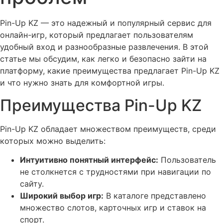
Pin-Up KZ — это надежный и популярный сервис для
онлайн-игр, который предлагает пользователям
удобный вход и разнообразные развлечения. В этой
статье мы обсудим, как легко и безопасно зайти на
платформу, какие преимущества предлагает Pin-Up KZ
и что нужно знать для комфортной игры.
Преимущества Pin-Up KZ
Pin-Up KZ обладает множеством преимуществ, среди
которых можно выделить:
Интуитивно понятный интерфейс:
Пользователь
не столкнется с трудностями при навигации по
сайту.
Широкий выбор игр:
В каталоге представлено
множество слотов, карточных игр и ставок на
спорт.