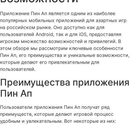
Приложение Пин Ап является одним из наиболее
популярных мобильных приложений для азартных игр
на российском рынке. Оно доступно как для
пользователей Android, так и для iOS, предоставляя
игрокам множество возможностей и привилегий. В
этом обзоре мы рассмотрим ключевые особенности
Пин Ап, его преимущества и уникальные возможности,
которые делают его привлекательным для
пользователей.
Преимущества приложения
Пин Ап
Пользователи приложения Пин Ап получат ряд
преимуществ, которые делают игровой процесс
удобным и увлекательным. Вот некоторые из них: