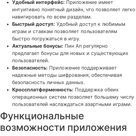
Удобный интерфейс:
Приложение имеет
интуитивно понятный дизайн, что позволяет легко
навигировать по всем разделам.
Быстрый доступ:
Удобный доступ к любимым
играм и ставкам позволяет пользователям
быстро погружаться в игру.
Актуальные бонусы:
Пин Ап регулярно
предлагает бонусы для новых и существующих
пользователей.
Безопасность:
Приложение поддерживает
надежные методы шифрования, обеспечивая
безопасность личных данных.
Кроссплатформенность:
Поддержка обеих
операционных систем позволяет большему числу
пользователей наслаждаться азартными играми.
Функциональные
возможности приложения