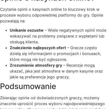
Czytanie opinii o kasynach online to kluczowy krok w
procesie wyboru odpowiedniej platformy do gry. Opinie
pozwalają na:
Unikanie oszustw
– Wiele negatywnych opinii może
wskazywać na problemy związane z wypłatami lub
obsługą klienta.
Znalezienie najlepszych ofert
– Gracze często
dzielą się informacjami o promocjach i bonusach,
które mogą nie być ogłoszone.
Zrozumienie atmosfery gry
– Recenzje mogą
ukazać, jaka jest atmosfera w danym kasynie oraz
jakie są preferencje jego graczy.
Podsumowanie
Zbierając opinie od doświadczonych graczy, możemy
znacznie uprościć proces wyboru najodpowiedniejszego