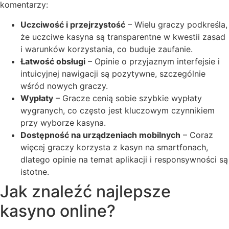
komentarzy:
Uczciwość i przejrzystość
– Wielu graczy podkreśla,
że uczciwe kasyna są transparentne w kwestii zasad
i warunków korzystania, co buduje zaufanie.
Łatwość obsługi
– Opinie o przyjaznym interfejsie i
intuicyjnej nawigacji są pozytywne, szczególnie
wśród nowych graczy.
Wypłaty
– Gracze cenią sobie szybkie wypłaty
wygranych, co często jest kluczowym czynnikiem
przy wyborze kasyna.
Dostępność na urządzeniach mobilnych
– Coraz
więcej graczy korzysta z kasyn na smartfonach,
dlatego opinie na temat aplikacji i responsywności są
istotne.
Jak znaleźć najlepsze
kasyno online?