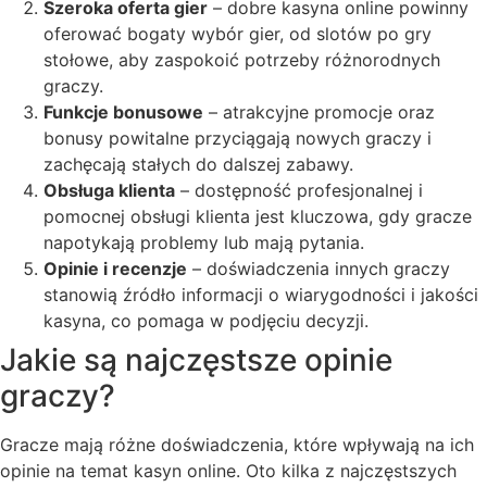
Szeroka oferta gier
– dobre kasyna online powinny
oferować bogaty wybór gier, od slotów po gry
stołowe, aby zaspokoić potrzeby różnorodnych
graczy.
Funkcje bonusowe
– atrakcyjne promocje oraz
bonusy powitalne przyciągają nowych graczy i
zachęcają stałych do dalszej zabawy.
Obsługa klienta
– dostępność profesjonalnej i
pomocnej obsługi klienta jest kluczowa, gdy gracze
napotykają problemy lub mają pytania.
Opinie i recenzje
– doświadczenia innych graczy
stanowią źródło informacji o wiarygodności i jakości
kasyna, co pomaga w podjęciu decyzji.
Jakie są najczęstsze opinie
graczy?
Gracze mają różne doświadczenia, które wpływają na ich
opinie na temat kasyn online. Oto kilka z najczęstszych