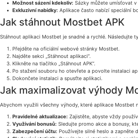
Možnost sázení kdekoliv:
Sázky můžete umísťovat v 
Exkluzivní nabídky:
Aplikace často nabízí speciální b
Jak stáhnout Mostbet APK
Stáhnout aplikaci Mostbet je snadné a rychlé. Následujte 
Přejděte na oficiální webové stránky Mostbet.
Najděte sekci „Stáhnout aplikaci“.
Klikněte na tlačítko „Stáhnout APK“.
Po stažení souboru ho otevřete a povolte instalaci a
Dokončete instalaci a spusťte aplikaci.
Jak maximalizovat výhody M
Abychom využili všechny výhody, které aplikace Mostbet na
Pravidelné aktualizace:
Zajistěte, abyste vždy používa
Využívání bonusů:
Sledujte promo akce a bonusy, kter
Zabezpečení účtu:
Používejte silné heslo a zapněte 