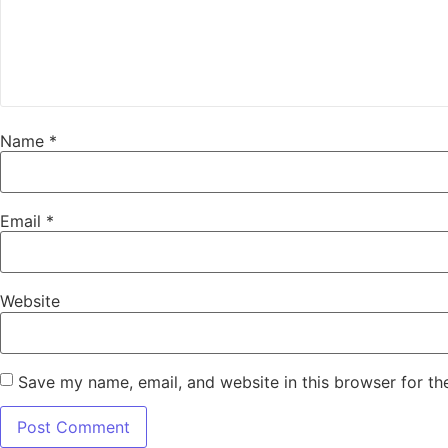
Name
*
Email
*
Website
Save my name, email, and website in this browser for th