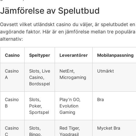
Jämförelse av Spelutbud
Oavsett vilket utländskt casino du väljer, är spelutbudet en
avgörande faktor. Här är en jämförelse mellan tre populära
alternativ:
Casino
Speltyper
Leverantörer
Mobilanpassning
Casino
Slots, Live
NetEnt,
Utmärkt
A
Casino,
Microgaming
Bordsspel
Casino
Slots,
Play’n GO,
Bra
B
Poker,
Evolution
Sportspel
Gaming
Casino
Slots,
Red Tiger,
Mycket Bra
C
Bingo,
Yggdrasil