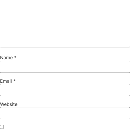
Name
*
Email
*
Website