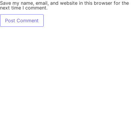
Save my name, email, and website in this browser for the
next time I comment.