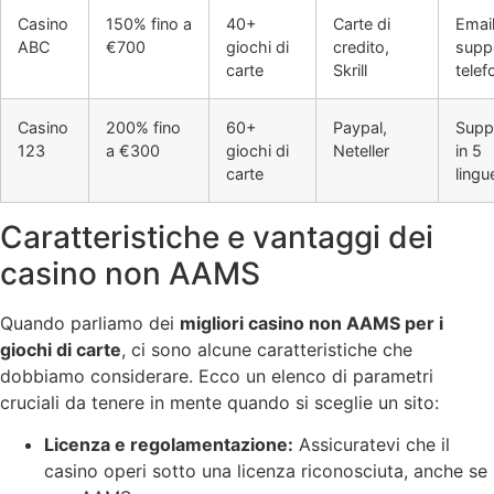
Casino
150% fino a
40+
Carte di
Email
ABC
€700
giochi di
credito,
supp
carte
Skrill
telef
Casino
200% fino
60+
Paypal,
Supp
123
a €300
giochi di
Neteller
in 5
carte
lingu
Caratteristiche e vantaggi dei
casino non AAMS
Quando parliamo dei
migliori casino non AAMS per i
giochi di carte
, ci sono alcune caratteristiche che
dobbiamo considerare. Ecco un elenco di parametri
cruciali da tenere in mente quando si sceglie un sito:
Licenza e regolamentazione:
Assicuratevi che il
casino operi sotto una licenza riconosciuta, anche se