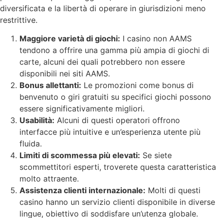
diversificata e la libertà di operare in giurisdizioni meno
restrittive.
Maggiore varietà di giochi:
I casino non AAMS
tendono a offrire una gamma più ampia di giochi di
carte, alcuni dei quali potrebbero non essere
disponibili nei siti AAMS.
Bonus allettanti:
Le promozioni come bonus di
benvenuto o giri gratuiti su specifici giochi possono
essere significativamente migliori.
Usabilità:
Alcuni di questi operatori offrono
interfacce più intuitive e un’esperienza utente più
fluida.
Limiti di scommessa più elevati:
Se siete
scommettitori esperti, troverete questa caratteristica
molto attraente.
Assistenza clienti internazionale:
Molti di questi
casino hanno un servizio clienti disponibile in diverse
lingue, obiettivo di soddisfare un’utenza globale.