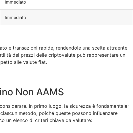
Immediato
Immediato
to e transazioni rapide, rendendole una scelta attraente
atilità dei prezzi delle criptovalute può rappresentare un
petto alle valute fiat.
asino Non AAMS
 considerare. In primo luogo, la sicurezza è fondamentale;
di ciascun metodo, poiché queste possono influenzare
cco un elenco di criteri chiave da valutare: