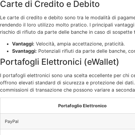
Carte di Credito e Debito
Le carte di credito e debito sono tra le modalità di paga
rendendo il loro utilizzo molto pratico. I principali vantagg
rischio di rifiuto da parte delle banche in caso di sospette 
Vantaggi:
Velocità, ampia accettazione, praticità.
Svantaggi:
Potenziali rifiuti da parte delle banche, co
Portafogli Elettronici (eWallet)
I portafogli elettronici sono una scelta eccellente per chi c
offrono elevati standard di sicurezza e protezione dei dati
commissioni di transazione che possono variare a seconda 
Portafoglio Elettronico
PayPal