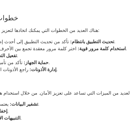
خطوات 
هناك العديد من الخطوات التي يمكنك اتخاذها لتعزيز أمان بياناتك في تطبيق وان اكس بت. إليك قائمة ببعض هذه الخطوات:
تأكد من تحديث التطبيق إلى أحدث إصدار باستمرار، حيث تحتوي التحديثات عادةً على تحسينات أمان.
تحديث التطبيق بانتظام:
اختر كلمة مرور معقدة تجمع بين الأحرف والأرقام والرموز، وتجنب استخدام كلمات مرور سهلة التخمين.
استخدام كلمة مرور قوية:
استخدم ميزة التحقق الثنائي لتعزيز مستوى الأمان.
تفعيل الت
تأكد من تأمين جهاز الايفون الخاص بك بكلمة مرور أو الخصوصية البيومترية.
حماية الجهاز:
راجع الأذونات المطلوبة من التطبيق وتأكد من أنها تتوافق مع الاستخدام الفعلي.
إدارة الأذونات:
يعتمد التطبيق على تقنيات تشفير متقدمة لحماية البيانات أثناء النقل.
تشفير البيانات:
يسمح بإخفاء الرسائل الخاصة، مما يعزز الخصوصية.
إخفا
يوفر تنبيهات في حالة رصد أي نشاط مريب على حسابك.
التنبيهات ال