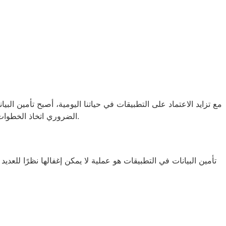
مع تزايد الاعتماد على التطبيقات في حياتنا اليومية، أصبح تأمين الب
الضروري اتخاذ الخطوات اللازمة لتأمين بياناتك فيه. في هذا المقال، سنتناول كيفية حماية معلوماتك الشخصية عند استخدام هذا التطبيق وسنقدم نصائح أمان فعالة.
تأمين البيانات في التطبيقات هو عملية لا يمكن إغفالها نظرًا لل