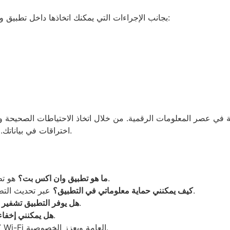
بجانب الإجراءات التي يمكنك اتخاذها داخل تطبيق وان اكس بت، هناك نصائح عامة يمكنك اتباعها لحماية بياناتك الشخصية:
في عصر المعلومات الرقمية. من خلال اتخاذ الاحتياطات الصحيحة وا
اختراقات في بياناتك. تذكر دائمًا أن الأمان هو مسؤولية مشتركة تتطلب وعيًا واهتمامًا دائمًا.
هو تطبيق لإدارة البيانات والتواصل يوفر ميزات متعددة للمستخدمين.
ما هو تطبيق وان اكس بت؟
عبر تحديث التطبيق، واستخدام كلمة مرور قوية، وتفعيل خاصية التحقق الثنائي.
كيف يمكنني حماية معلوماتي في التطبيق؟
نعم، يعتمد على تقنيات تشفير متقدمة لحماية البيانات.
هل يوفر التطبيق تشفير ا
نعم، يوفر خاصية إخفاء الرسائل الخاصة.
هل يمكنني إخفاء
يحمي بياناتك أثناء الاتصال بشبكات Wi-Fi العامة ويعزز الخصوصية.
ما هي 