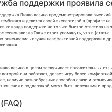
ужба поддержки проявила с
 поддержка Пинко казино продемонстрировала высокий
емблинга и делится своей экспертизой в [профиле на Lin
чаев команда поддержки не только быстро ответила на 
фессионализма.Также стоит упомянуть, что в [статье,
бно описывались случаи неэффективной поддержки в др
уживания.
 Пинко казино в целом заслуживает положительных от
 которой они работают, делает игру более комфортной
енее, наличие разнообразных способов связи и отзывч
тношения с поддержкой могут быть полезными и проду
(FAQ)