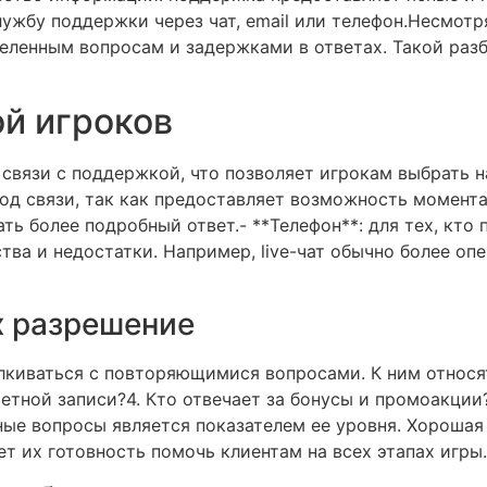
лужбу поддержки через чат, email или телефон.Несмот
еленным вопросам и задержками в ответах. Такой раз
й игроков
 связи с поддержкой, что позволяет игрокам выбрать 
тод связи, так как предоставляет возможность момента
ть более подробный ответ.- **Телефон**: для тех, кто
ва и недостатки. Например, live-чат обычно более опе
х разрешение
иваться с повторяющимися вопросами. К ним относятся
етной записи?4. Кто отвечает за бонусы и промоакции
ые вопросы является показателем ее уровня. Хорошая 
т их готовность помочь клиентам на всех этапах игры.