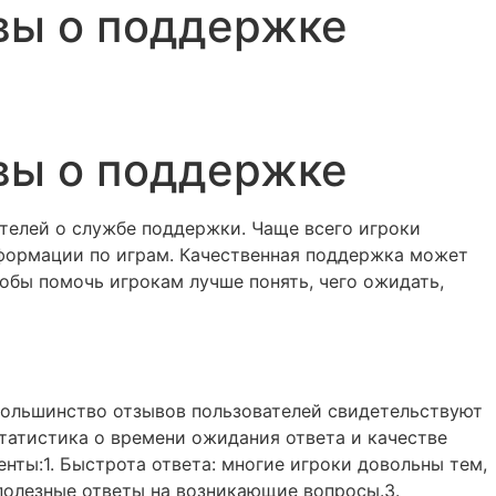
ывы о поддержке
ывы о поддержке
телей о службе поддержки. Чаще всего игроки
формации по играм. Качественная поддержка может
обы помочь игрокам лучше понять, чего ожидать,
Большинство отзывов пользователей свидетельствуют
Статистика о времени ожидания ответа и качестве
ты:1. Быстрота ответа: многие игроки довольны тем,
 полезные ответы на возникающие вопросы.3.