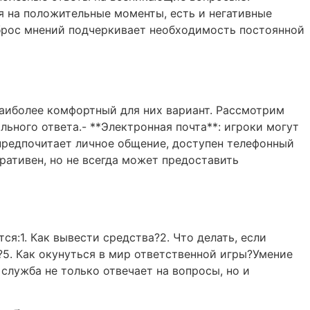
ря на положительные моменты, есть и негативные
брос мнений подчеркивает необходимость постоянной
наиболее комфортный для них вариант. Рассмотрим
льного ответа.- **Электронная почта**: игроки могут
 предпочитает личное общение, доступен телефонный
ративен, но не всегда может предоставить
:1. Как вывести средства?2. Что делать, если
?5. Как окунуться в мир ответственной игры?Умение
служба не только отвечает на вопросы, но и