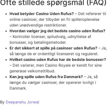
Ofte stillede spørgsmål (FAQ)
Hvad betyder Casino Uden Rufus?
– Det refererer til
online casinoer, der tilbyder en fri spilleroplevelse
uden unødvendige restriktioner.
Hvordan vælger jeg det bedste casino uden Rufus?
– Kontroller licenser, spiludvalg, udnyttelse af
bonusser, og betalingsmetoder.
Er det sikkert at spille på casinoer uden Rufus?
– Ja,
så længe de er ordentligt licenseret og reguleret.
Hvilket casino uden Rufus har de bedste bonusser?
– Det varierer, men Casino Royale er kendt for sine
generøse velkomsttilbud.
Kan jeg spille uden Rufus fra Danmark?
– Ja, så
længe du vælger casinoer, der opererer lovligt i
Danmark.
By
Deepanshu Jorwal