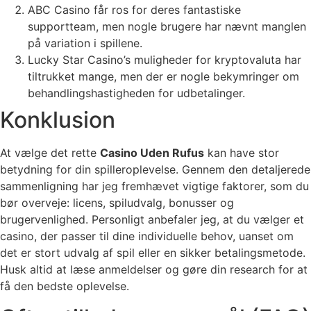
ABC Casino får ros for deres fantastiske
supportteam, men nogle brugere har nævnt manglen
på variation i spillene.
Lucky Star Casino’s muligheder for kryptovaluta har
tiltrukket mange, men der er nogle bekymringer om
behandlingshastigheden for udbetalinger.
Konklusion
At vælge det rette
Casino Uden Rufus
kan have stor
betydning for din spilleroplevelse. Gennem den detaljerede
sammenligning har jeg fremhævet vigtige faktorer, som du
bør overveje: licens, spiludvalg, bonusser og
brugervenlighed. Personligt anbefaler jeg, at du vælger et
casino, der passer til dine individuelle behov, uanset om
det er stort udvalg af spil eller en sikker betalingsmetode.
Husk altid at læse anmeldelser og gøre din research for at
få den bedste oplevelse.