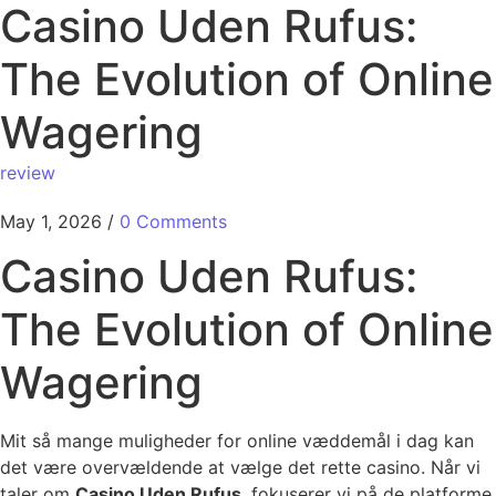
Casino Uden Rufus:
The Evolution of Online
Wagering
review
May 1, 2026
/
0 Comments
Casino Uden Rufus:
The Evolution of Online
Wagering
Mit så mange muligheder for online væddemål i dag kan
det være overvældende at vælge det rette casino. Når vi
taler om
Casino Uden Rufus
, fokuserer vi på de platforme,