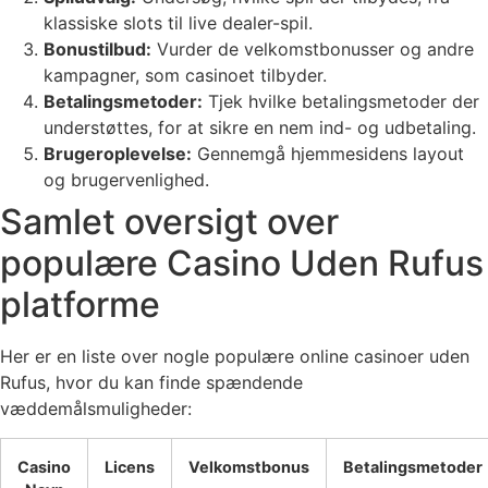
klassiske slots til live dealer-spil.
Bonustilbud:
Vurder de velkomstbonusser og andre
kampagner, som casinoet tilbyder.
Betalingsmetoder:
Tjek hvilke betalingsmetoder der
understøttes, for at sikre en nem ind- og udbetaling.
Brugeroplevelse:
Gennemgå hjemmesidens layout
og brugervenlighed.
Samlet oversigt over
populære Casino Uden Rufus
platforme
Her er en liste over nogle populære online casinoer uden
Rufus, hvor du kan finde spændende
væddemålsmuligheder:
Casino
Licens
Velkomstbonus
Betalingsmetoder