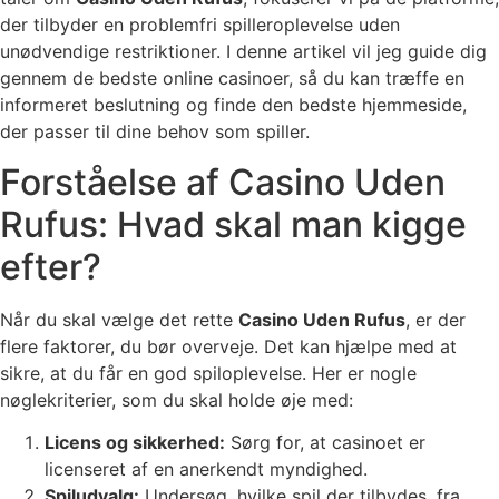
der tilbyder en problemfri spilleroplevelse uden
unødvendige restriktioner. I denne artikel vil jeg guide dig
gennem de bedste online casinoer, så du kan træffe en
informeret beslutning og finde den bedste hjemmeside,
der passer til dine behov som spiller.
Forståelse af Casino Uden
Rufus: Hvad skal man kigge
efter?
Når du skal vælge det rette
Casino Uden Rufus
, er der
flere faktorer, du bør overveje. Det kan hjælpe med at
sikre, at du får en god spiloplevelse. Her er nogle
nøglekriterier, som du skal holde øje med:
Licens og sikkerhed:
Sørg for, at casinoet er
licenseret af en anerkendt myndighed.
Spiludvalg:
Undersøg, hvilke spil der tilbydes, fra