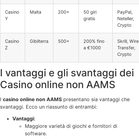
Casino
Malta
200+
50 giri
PayPal,
Y
gratis
Neteller,
Crypto
Casino
Gibilterra
500+
200% fino
Skrill, Wire
Z
a €1000
Transfer,
Crypto
I vantaggi e gli svantaggi dei
Casino online non AAMS
I
casino online non AAMS
presentano sia vantaggi che
svantaggi. Ecco un riassunto di entrambi:
Vantaggi:
Maggiore varietà di giochi e fornitori di
software.