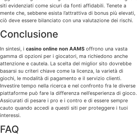
siti evidenziati come sicuri da fonti affidabili. Tenete a
mente che, sebbene esista l’attrattiva di bonus più elevati,
ciò deve essere bilanciato con una valutazione dei rischi.
Conclusione
In sintesi, i
casino online non AAMS
offrono una vasta
gamma di opzioni per i giocatori, ma richiedono anche
attenzione e cautela. La scelta del miglior sito dovrebbe
basarsi su criteri chiave come la licenza, la varietà di
giochi, le modalità di pagamento e il servizio clienti.
Investire tempo nella ricerca e nel confronto fra le diverse
piattaforme può fare la differenza nell’esperienza di gioco.
Assicurati di pesare i pro e i contro e di essere sempre
cauto quando accedi a questi siti per proteggere i tuoi
interessi.
FAQ