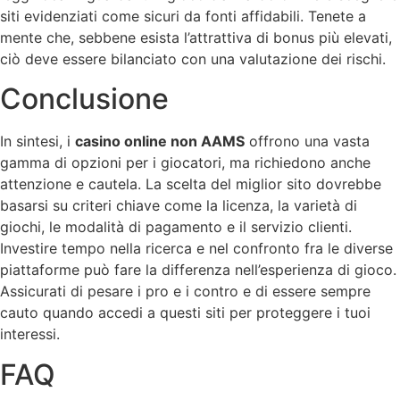
siti evidenziati come sicuri da fonti affidabili. Tenete a
mente che, sebbene esista l’attrattiva di bonus più elevati,
ciò deve essere bilanciato con una valutazione dei rischi.
Conclusione
In sintesi, i
casino online non AAMS
offrono una vasta
gamma di opzioni per i giocatori, ma richiedono anche
attenzione e cautela. La scelta del miglior sito dovrebbe
basarsi su criteri chiave come la licenza, la varietà di
giochi, le modalità di pagamento e il servizio clienti.
Investire tempo nella ricerca e nel confronto fra le diverse
piattaforme può fare la differenza nell’esperienza di gioco.
Assicurati di pesare i pro e i contro e di essere sempre
cauto quando accedi a questi siti per proteggere i tuoi
interessi.
FAQ