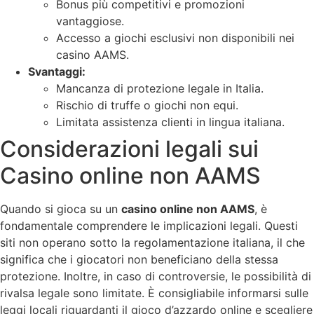
Bonus più competitivi e promozioni
vantaggiose.
Accesso a giochi esclusivi non disponibili nei
casino AAMS.
Svantaggi:
Mancanza di protezione legale in Italia.
Rischio di truffe o giochi non equi.
Limitata assistenza clienti in lingua italiana.
Considerazioni legali sui
Casino online non AAMS
Quando si gioca su un
casino online non AAMS
, è
fondamentale comprendere le implicazioni legali. Questi
siti non operano sotto la regolamentazione italiana, il che
significa che i giocatori non beneficiano della stessa
protezione. Inoltre, in caso di controversie, le possibilità di
rivalsa legale sono limitate. È consigliabile informarsi sulle
leggi locali riguardanti il gioco d’azzardo online e scegliere