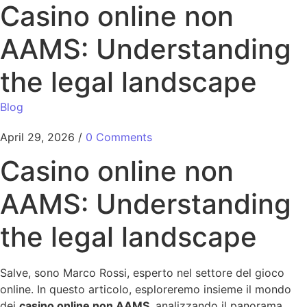
Casino online non
AAMS: Understanding
the legal landscape
Blog
April 29, 2026
/
0 Comments
Casino online non
AAMS: Understanding
the legal landscape
Salve, sono Marco Rossi, esperto nel settore del gioco
online. In questo articolo, esploreremo insieme il mondo
dei
casino online non AAMS
, analizzando il panorama