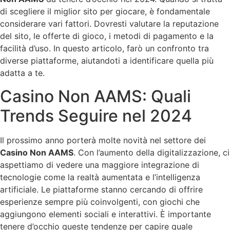
di scegliere il miglior sito per giocare, è fondamentale
considerare vari fattori. Dovresti valutare la reputazione
del sito, le offerte di gioco, i metodi di pagamento e la
facilità d’uso. In questo articolo, farò un confronto tra
diverse piattaforme, aiutandoti a identificare quella più
adatta a te.
Casino Non AAMS: Quali
Trends Seguire nel 2024
Il prossimo anno porterà molte novità nel settore dei
Casino Non AAMS
. Con l’aumento della digitalizzazione, ci
aspettiamo di vedere una maggiore integrazione di
tecnologie come la realtà aumentata e l’intelligenza
artificiale. Le piattaforme stanno cercando di offrire
esperienze sempre più coinvolgenti, con giochi che
aggiungono elementi sociali e interattivi. È importante
tenere d’occhio queste tendenze per capire quale