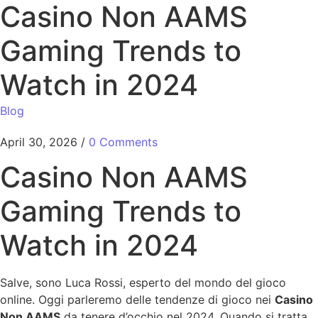
Casino Non AAMS
Gaming Trends to
Watch in 2024
Blog
April 30, 2026
/
0 Comments
Casino Non AAMS
Gaming Trends to
Watch in 2024
Salve, sono Luca Rossi, esperto del mondo del gioco
online. Oggi parleremo delle tendenze di gioco nei
Casino
Non AAMS
da tenere d’occhio nel 2024. Quando si tratta