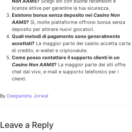
Non AAMS
?
Scegli siti con buone recensioni e
licenze attive per garantire la tua sicurezza.
Esistono bonus senza deposito nei
Casino Non
AAMS
?
Sì, molte piattaforme offrono bonus senza
deposito per attirare nuovi giocatori.
Quali metodi di pagamento sono generalmente
accettati?
La maggior parte dei casino accetta carta
di credito, e-wallet e criptovalute.
Come posso contattare il supporto clienti in un
Casino Non AAMS
?
La maggior parte dei siti offre
chat dal vivo, e-mail e supporto telefonico per i
clienti.
By
Deepanshu Jorwal
Leave a Reply