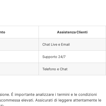
nto
Assistenza Clienti
Chat Live e Email
Supporto 24/7
Telefono e Chat
one. É importante analizzare i termini e le condizioni
scommessa elevati. Assicurati di leggere attentamente le
ti: