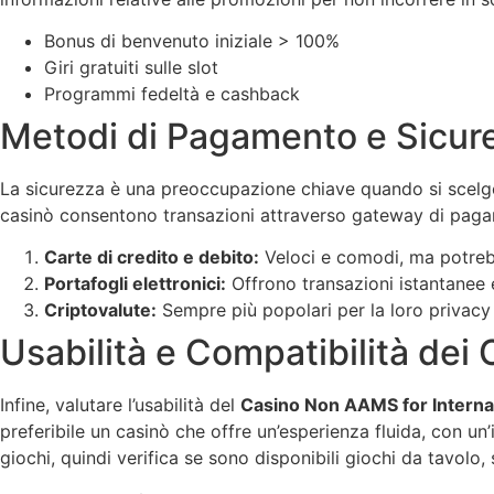
Bonus di benvenuto iniziale > 100%
Giri gratuiti sulle slot
Programmi fedeltà e cashback
Metodi di Pagamento e Sicu
La sicurezza è una preoccupazione chiave quando si scel
casinò consentono transazioni attraverso gateway di pagam
Carte di credito e debito:
Veloci e comodi, ma potrebbe
Portafogli elettronici:
Offrono transazioni istantanee 
Criptovalute:
Sempre più popolari per la loro privacy e
Usabilità e Compatibilità dei
Infine, valutare l’usabilità del
Casino Non AAMS for Internat
preferibile un casinò che offre un’esperienza fluida, con un
giochi, quindi verifica se sono disponibili giochi da tavolo, 