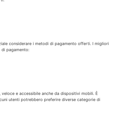
ziale considerare i metodi di pagamento offerti. I migliori
i di pagamento:
, veloce e accessibile anche da dispositivi mobili. È
lcuni utenti potrebbero preferire diverse categorie di