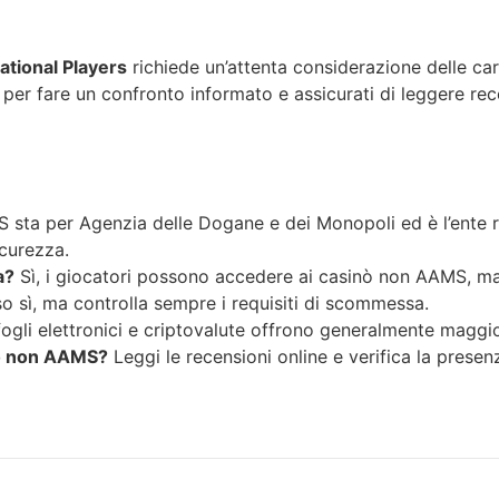
tional Players
richiede un’attenta considerazione delle ca
lo per fare un confronto informato e assicurati di leggere rec
sta per Agenzia delle Dogane e dei Monopoli ed è l’ente re
icurezza.
a?
Sì, i giocatori possono accedere ai casinò non AAMS, ma 
 sì, ma controlla sempre i requisiti di scommessa.
ogli elettronici e criptovalute offrono generalmente maggio
nò non AAMS?
Leggi le recensioni online e verifica la presenz