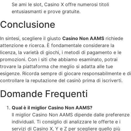
Se ami le slot, Casino X offre numerosi titoli
entusiasmanti e prove gratuite.
Conclusione
In sintesi, scegliere il giusto
Casino Non AAMS
richiede
attenzione e ricerca. È fondamentale considerare la
licenza, la varietà di giochi, i metodi di pagamento e le
promozioni. Con i siti che abbiamo esaminato, potrai
trovare la piattaforma che meglio si adatta alle tue
esigenze. Ricorda sempre di giocare responsabilmente e di
controllare la reputazione del casinò prima di iscriverti.
Domande Frequenti
Qual è il miglior Casino Non AAMS?
Il miglior Casino Non AAMS dipende dalle preferenze
individuali. Ti consiglio di analizzare le offerte e i
servizi di Casino X, Y e Z per scegliere quello più