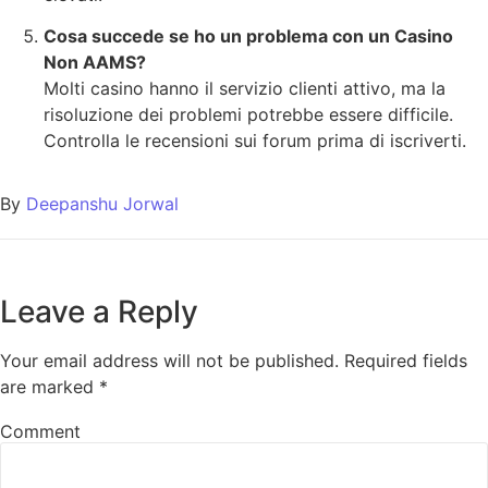
Cosa succede se ho un problema con un Casino
Non AAMS?
Molti casino hanno il servizio clienti attivo, ma la
risoluzione dei problemi potrebbe essere difficile.
Controlla le recensioni sui forum prima di iscriverti.
By
Deepanshu Jorwal
Leave a Reply
Your email address will not be published.
Required fields
are marked
*
Comment