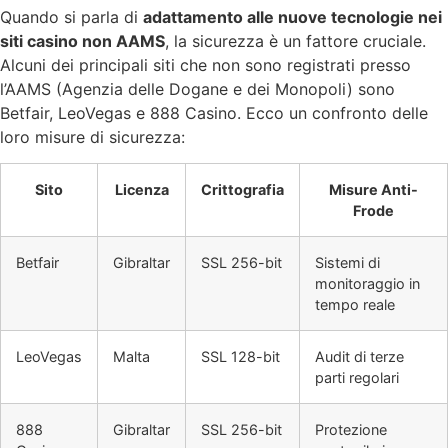
Quando si parla di
adattamento alle nuove tecnologie nei
siti casino non AAMS
, la sicurezza è un fattore cruciale.
Alcuni dei principali siti che non sono registrati presso
l’AAMS (Agenzia delle Dogane e dei Monopoli) sono
Betfair, LeoVegas e 888 Casino. Ecco un confronto delle
loro misure di sicurezza:
Sito
Licenza
Crittografia
Misure Anti-
Frode
Betfair
Gibraltar
SSL 256-bit
Sistemi di
monitoraggio in
tempo reale
LeoVegas
Malta
SSL 128-bit
Audit di terze
parti regolari
888
Gibraltar
SSL 256-bit
Protezione