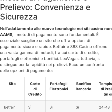
Prelievo: Convenienza e
Sicurezza
Nell’
adattamento alle nuove tecnologie nei siti casino non
AAMS
, i metodi di pagamento sono fondamentali. È
essenziale scegliere un sito che offra opzioni di
pagamento sicure e rapide. Betfair e 888 Casino offrono
una vasta gamma di metodi, tra cui carte di credito,
portafogli elettronici e bonifici. LeoVegas, tuttavia, si
distingue per la rapidità nei prelievi. Ecco un confronto
delle opzioni di pagamento:
Sito
Carte
Portafogli
Bonifico
Tempis
di
Elettronici
Bancario
di Pre
Credito
(in o
Betfair
Sì
Sì
Sì
24-48