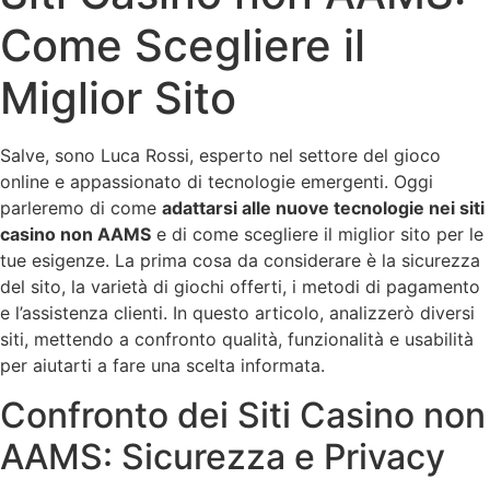
Come Scegliere il
Miglior Sito
Salve, sono Luca Rossi, esperto nel settore del gioco
online e appassionato di tecnologie emergenti. Oggi
parleremo di come
adattarsi alle nuove tecnologie nei siti
casino non AAMS
e di come scegliere il miglior sito per le
tue esigenze. La prima cosa da considerare è la sicurezza
del sito, la varietà di giochi offerti, i metodi di pagamento
e l’assistenza clienti. In questo articolo, analizzerò diversi
siti, mettendo a confronto qualità, funzionalità e usabilità
per aiutarti a fare una scelta informata.
Confronto dei Siti Casino non
AAMS: Sicurezza e Privacy