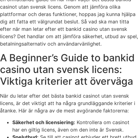
casinot utan svensk licens. Genom att jämföra olika
plattformar och deras funktioner, hoppas jag kunna hjälpa
dig att fatta ett välgrundat beslut. Så vad ska man titta
efter när man letar efter ett bankid casino utan svensk
licens? Det handlar om att jämföra säkerhet, utbud av spel,
betalningsalternativ och användarvänlighet.
A Beginner’s Guide to bankid
casino utan svensk licens:
Viktiga kriterier att överväga
När du letar efter det bästa bankid casinot utan svensk
licens, är det viktigt att ha några grundläggande kriterier i
åtanke. Här är några av de mest avgörande faktorerna:
Säkerhet och licensiering:
Kontrollera om casinot
har en giltig licens, även om den inte är Svensk.
Spelutbud:
Se till att casinot erbjuder ett brett utbud