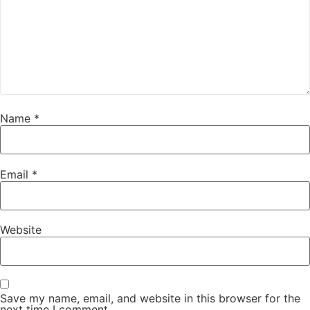
Name
*
Email
*
Website
Save my name, email, and website in this browser for the
next time I comment.