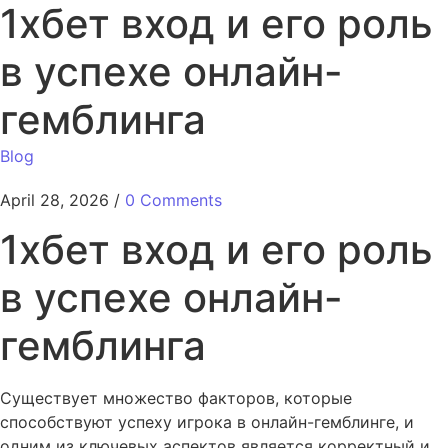
1хбет вход и его роль
в успехе онлайн-
гемблинга
Blog
April 28, 2026
/
0 Comments
1хбет вход и его роль
в успехе онлайн-
гемблинга
Существует множество факторов, которые
способствуют успеху игрока в онлайн-гемблинге, и
одним из ключевых аспектов является корректный и