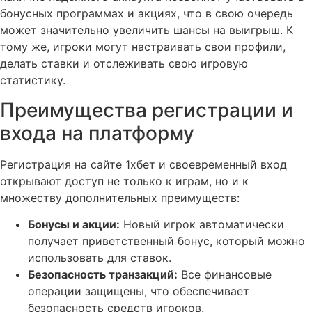
бонусных программах и акциях, что в свою очередь
может значительно увеличить шансы на выигрыш. К
тому же, игроки могут настраивать свои профили,
делать ставки и отслеживать свою игровую
статистику.
Преимущества регистрации и
входа на платформу
Регистрация на сайте 1хбет и своевременный вход
открывают доступ не только к играм, но и к
множеству дополнительных преимуществ:
Бонусы и акции:
Новый игрок автоматически
получает приветственный бонус, который можно
использовать для ставок.
Безопасность транзакций:
Все финансовые
операции защищены, что обеспечивает
безопасность средств игроков.