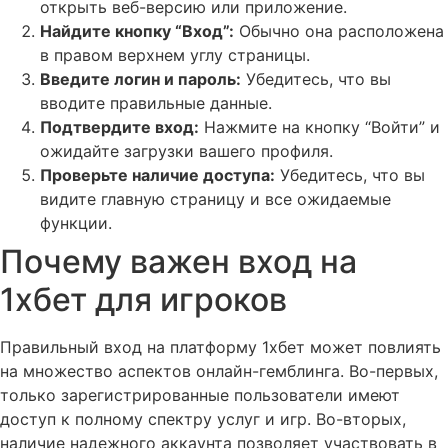
открыть веб-версию или приложение.
Найдите кнопку “Вход”:
Обычно она расположена
в правом верхнем углу страницы.
Введите логин и пароль:
Убедитесь, что вы
вводите правильные данные.
Подтвердите вход:
Нажмите на кнопку “Войти” и
ожидайте загрузки вашего профиля.
Проверьте наличие доступа:
Убедитесь, что вы
видите главную страницу и все ожидаемые
функции.
Почему важен вход на
1хбет для игроков
Правильный вход на платформу 1хбет может повлиять
на множество аспектов онлайн-гемблинга. Во-первых,
только зарегистрированные пользователи имеют
доступ к полному спектру услуг и игр. Во-вторых,
наличие надежного аккаунта позволяет участвовать в