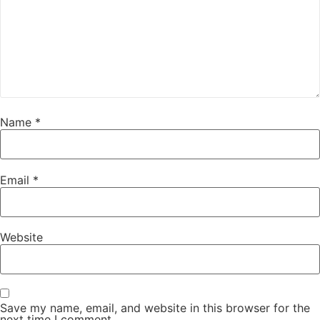
Name
*
Email
*
Website
Save my name, email, and website in this browser for the
next time I comment.