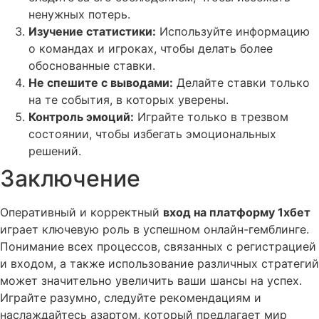
ненужных потерь.
Изучение статистики:
Используйте информацию
о командах и игроках, чтобы делать более
обоснованные ставки.
Не спешите с выводами:
Делайте ставки только
на те события, в которых уверены.
Контроль эмоций:
Играйте только в трезвом
состоянии, чтобы избегать эмоциональных
решений.
Заключение
Оперативный и корректный
вход на платформу 1хбет
играет ключевую роль в успешном онлайн-гемблинге.
Понимание всех процессов, связанных с регистрацией
и входом, а также использование различных стратегий
может значительно увеличить ваши шансы на успех.
Играйте разумно, следуйте рекомендациям и
наслаждайтесь азартом, который предлагает мир