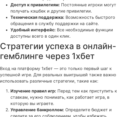
Доступ к привилегиям:
Постоянные игроки могут
получать кэшбек и другие привилегии.
Техническая поддержка:
Возможность быстрого
обращения в службу поддержки на сайте.
Удобный интерфейс:
Все необходимые функции
доступны всего в один клик.
Стратегии успеха в онлайн-
гемблинге через 1хбет
Вход на платформу 1хбет — это только первый шаг к
успешной игре. Для реальных выигрышей также важно
использовать различные стратегии, такие как:
Изучение правил игр:
Перед тем как приступить к
ставкам, нужно понимать, как работает игра, в
которую вы играете.
Управление банкроллом:
Определите бюджет и
следите за его соблюдением, чтобы избежать