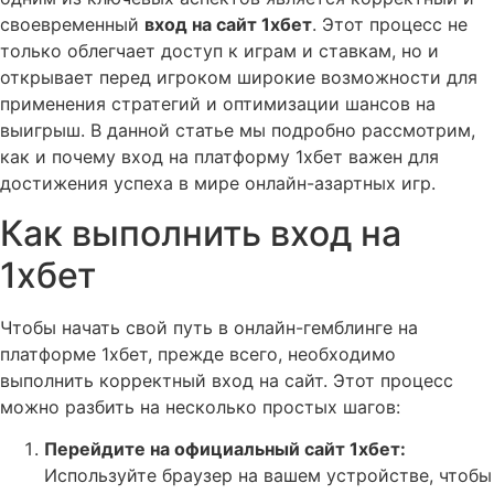
своевременный
вход на сайт 1хбет
. Этот процесс не
только облегчает доступ к играм и ставкам, но и
открывает перед игроком широкие возможности для
применения стратегий и оптимизации шансов на
выигрыш. В данной статье мы подробно рассмотрим,
как и почему вход на платформу 1хбет важен для
достижения успеха в мире онлайн-азартных игр.
Как выполнить вход на
1хбет
Чтобы начать свой путь в онлайн-гемблинге на
платформе 1хбет, прежде всего, необходимо
выполнить корректный вход на сайт. Этот процесс
можно разбить на несколько простых шагов:
Перейдите на официальный сайт 1хбет:
Используйте браузер на вашем устройстве, чтобы